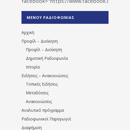
facebook="https://www.facebook.co
%CE%A1%CE%B1%CE%B4%CE%B9%CE%BF%
%CE%A0%CF%81%CE%AD%CE%B2%CE%B5%
ΜΕΝΟΥ ΡΑΔΙΟΦΩΝΙΑΣ
1531194763766854/" artist="" ]
Αρχική
Προφίλ – Διοίκηση
Προφίλ – Διοίκηση
Δημοτική Ραδιοφωνία
Ιστορία
Ειδήσεις – Ανακοινώσεις
Τοπικές Ειδήσεις
Μεταδόσεις
Ανακοινώσεις
Αναλυτικό πρόγραμμα
Ραδιοφωνικοί Παραγωγοί
Διαφήμιση