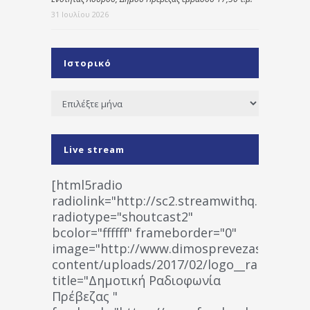
31 Ιουλίου 2026
Ιστορικό
Ιστορικό
Live stream
[html5radio
radiolink="http://sc2.streamwithq.com:802
radiotype="shoutcast2"
bcolor="ffffff" frameborder="0"
image="http://www.dimosprevezas.gr/wp-
content/uploads/2017/02/logo__radiofonias
title="Δημοτική Ραδιοφωνία
Πρέβεζας "