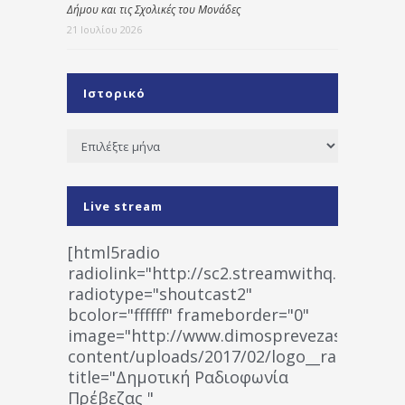
Δήμου και τις Σχολικές του Μονάδες
21 Ιουλίου 2026
Ιστορικό
Ιστορικό
Live stream
[html5radio
radiolink="http://sc2.streamwithq.com:802
radiotype="shoutcast2"
bcolor="ffffff" frameborder="0"
image="http://www.dimosprevezas.gr/wp-
content/uploads/2017/02/logo__radiofonias
title="Δημοτική Ραδιοφωνία
Πρέβεζας "