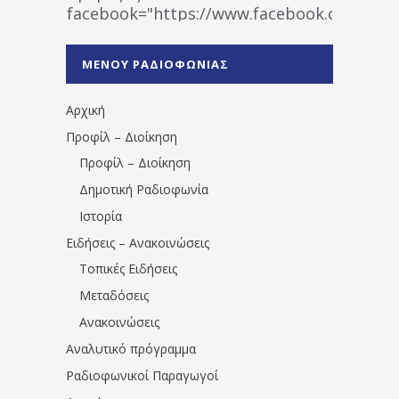
facebook="https://www.facebook.co
%CE%A1%CE%B1%CE%B4%CE%B9%CE%BF%
%CE%A0%CF%81%CE%AD%CE%B2%CE%B5%
ΜΕΝΟΥ ΡΑΔΙΟΦΩΝΙΑΣ
1531194763766854/" artist="" ]
Αρχική
Προφίλ – Διοίκηση
Προφίλ – Διοίκηση
Δημοτική Ραδιοφωνία
Ιστορία
Ειδήσεις – Ανακοινώσεις
Τοπικές Ειδήσεις
Μεταδόσεις
Ανακοινώσεις
Αναλυτικό πρόγραμμα
Ραδιοφωνικοί Παραγωγοί