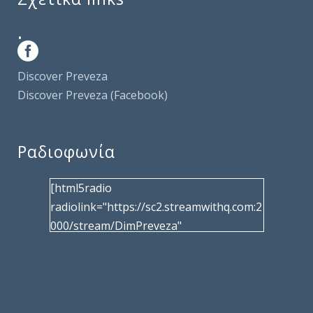
.
Discover Preveza
Discover Preveza (Facebook)
Ραδιοφωνία
[html5radio
radiolink="https://sc2.streamwithq.com:2
000/stream/DimPreveza"
radiotype="shoutcast2" bcolor="40566d"
frameborder="0" image="/wp-
content/uploads/2017/02/logo__radiofo
nias.jpg" title="Δημοτική Ραδιοφωνία