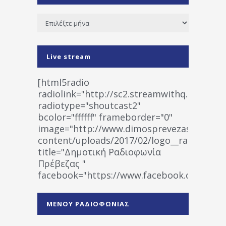
Ιστορικό
Live stream
[html5radio
radiolink="http://sc2.streamwithq.com:802
radiotype="shoutcast2"
bcolor="ffffff" frameborder="0"
image="http://www.dimosprevezas.gr/wp-
content/uploads/2017/02/logo__radiofonias
title="Δημοτική Ραδιοφωνία
Πρέβεζας "
facebook="https://www.facebook.co
%CE%A1%CE%B1%CE%B4%CE%B9%CE%BF%
%CE%A0%CF%81%CE%AD%CE%B2%CE%B5%
ΜΕΝΟΥ ΡΑΔΙΟΦΩΝΙΑΣ
1531194763766854/" artist="" ]