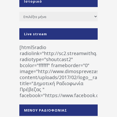
Ιστορικό
Ιστορικό
Live stream
[html5radio
radiolink="http://sc2.streamwithq.com:802
radiotype="shoutcast2"
bcolor="ffffff" frameborder="0"
image="http://www.dimosprevezas.gr/wp-
content/uploads/2017/02/logo__radiofonias
title="Δημοτική Ραδιοφωνία
Πρέβεζας "
facebook="https://www.facebook.co
%CE%A1%CE%B1%CE%B4%CE%B9%CE%BF%
%CE%A0%CF%81%CE%AD%CE%B2%CE%B5%
ΜΕΝΟΥ ΡΑΔΙΟΦΩΝΙΑΣ
1531194763766854/" artist="" ]