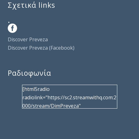
Σχετικά links
.
Discover Preveza
Discover Preveza (Facebook)
Ραδιοφωνία
[html5radio
radiolink="https://sc2.streamwithq.com:2
000/stream/DimPreveza"
radiotype="shoutcast2" bcolor="40566d"
frameborder="0" image="/wp-
content/uploads/2017/02/logo__radiofo