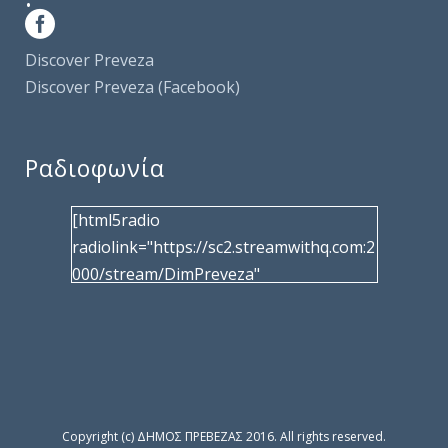
Discover Preveza
Discover Preveza (Facebook)
Ραδιοφωνία
[html5radio
radiolink="https://sc2.streamwithq.com:2
000/stream/DimPreveza"
radiotype="shoutcast2" bcolor="40566d"
frameborder="0" image="/wp-
content/uploads/2017/02/logo__radiofo
nias.jpg" title="Δημοτική Ραδιοφωνία
Πρέβεζας"
facebook="https://www.facebook.com/%
Copyright (c) ΔΗΜΟΣ ΠΡΕΒΕΖΑΣ 2016. All rights reserved.