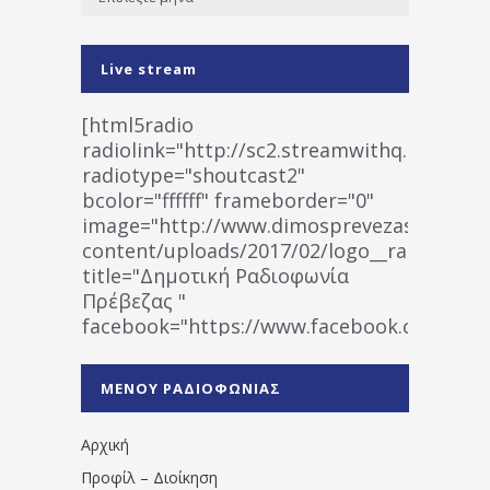
Live stream
[html5radio
radiolink="http://sc2.streamwithq.com:802
radiotype="shoutcast2"
bcolor="ffffff" frameborder="0"
image="http://www.dimosprevezas.gr/wp-
content/uploads/2017/02/logo__radiofonias
title="Δημοτική Ραδιοφωνία
Πρέβεζας "
facebook="https://www.facebook.co
%CE%A1%CE%B1%CE%B4%CE%B9%CE%BF%
%CE%A0%CF%81%CE%AD%CE%B2%CE%B5%
ΜΕΝΟΥ ΡΑΔΙΟΦΩΝΙΑΣ
1531194763766854/" artist="" ]
Αρχική
Προφίλ – Διοίκηση