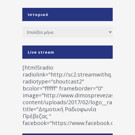
Ιστορικό
Ιστορικό
Live stream
[html5radio
radiolink="http://sc2.streamwithq.com:802
radiotype="shoutcast2"
bcolor="ffffff" frameborder="0"
image="http://www.dimosprevezas.gr/wp-
content/uploads/2017/02/logo__radiofonias
title="Δημοτική Ραδιοφωνία
Πρέβεζας "
facebook="https://www.facebook.co
%CE%A1%CE%B1%CE%B4%CE%B9%CE%BF%