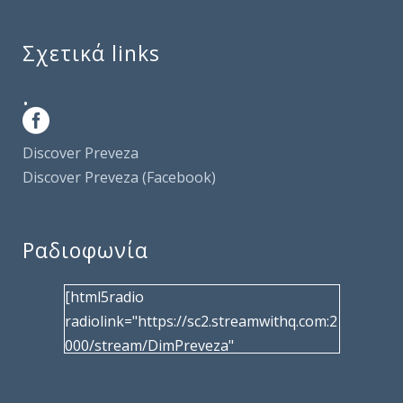
Σχετικά links
.
Discover Preveza
Discover Preveza (Facebook)
Ραδιοφωνία
[html5radio
radiolink="https://sc2.streamwithq.com:2
000/stream/DimPreveza"
radiotype="shoutcast2" bcolor="40566d"
frameborder="0" image="/wp-