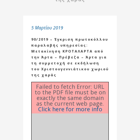
5 Μαρτίου 2019
90/2019 – Έγκριση πρωτοκόλλου
παραλαβής υπηρεσίας:
Μετακίνηση ΚΡΟΤΑΛΑΡΤΑ από
την Άρτα – Πρέβεζα – Άρτα για
τη συμμετοχή σε εκδήλωση
του Χριστουγεννιάτικου χωριού
της χαράς
Failed to fetch Error: URL
to the PDF file must be on
exactly the same domain
as the current web page.
Click here for more info