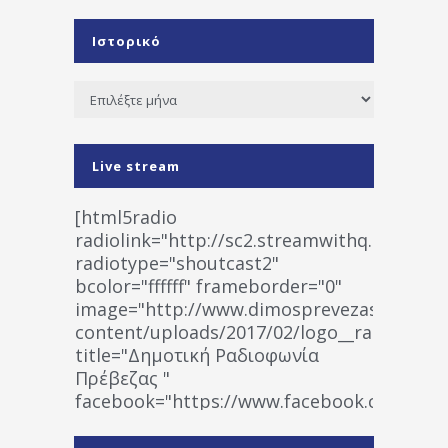
Ιστορικό
Ιστορικό
Live stream
[html5radio
radiolink="http://sc2.streamwithq.com:802
radiotype="shoutcast2"
bcolor="ffffff" frameborder="0"
image="http://www.dimosprevezas.gr/wp-
content/uploads/2017/02/logo__radiofonias
title="Δημοτική Ραδιοφωνία
Πρέβεζας "
facebook="https://www.facebook.co
%CE%A1%CE%B1%CE%B4%CE%B9%CE%BF%
%CE%A0%CF%81%CE%AD%CE%B2%CE%B5%