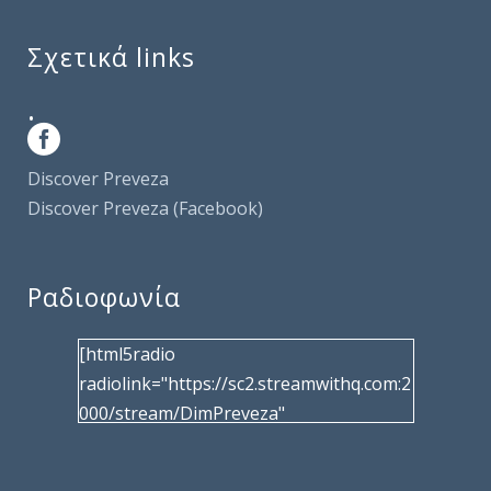
Σχετικά links
.
Discover Preveza
Discover Preveza (Facebook)
Ραδιοφωνία
[html5radio
radiolink="https://sc2.streamwithq.com:2
000/stream/DimPreveza"
radiotype="shoutcast2" bcolor="40566d"
frameborder="0" image="/wp-