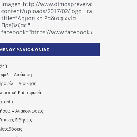
image="http://www.dimosprevezas.gr/wp-
content/uploads/2017/02/logo__radiofonias.jpg"
title="Δημοτική Ραδιοφωνία
Πρέβεζας "
facebook="https://www.facebook.com/%CE%9
%CE%A1%CE%B1%CE%B4%CE%B9%CE%BF%CF%86
%CE%A0%CF%81%CE%AD%CE%B2%CE%B5%CE%B6%
ΜΕΝΟΥ ΡΑΔΙΟΦΩΝΙΑΣ
1531194763766854/" artist="" ]
χική
οφίλ – Διοίκηση
Προφίλ – Διοίκηση
Δημοτική Ραδιοφωνία
Ιστορία
δήσεις – Ανακοινώσεις
Τοπικές Ειδήσεις
Μεταδόσεις