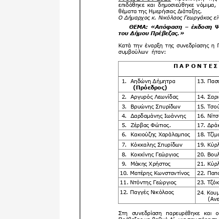
Δημοτική
Βιβλιοθήκη
Δίκτυο
Εθελοντισμο
Δήμου Πρέβε
Κέντρο δια β
Μάθησης