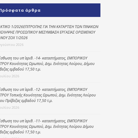
Κοινωνικό
Πρόσφατα άρθρα
παντοπωλείο
Kοινωνικό
ΚΤΙΚΟ 1/2026ΕΠΙΤΡΟΠΗΣ ΓΙΑ ΤΗΝ ΚΑΤΑΡΤΙΣΗ ΤΩΝ ΠΙΝΑΚΩΝ
φαρμακείο
ΣΛΗΨΗΣ ΠΡΟΣΩΠΙΚΟΥ ΜΕΣΥΜΒΑΣΗ ΕΡΓΑΣΙΑΣ ΟΡΙΣΜΕΝΟΥ
ΝΟΥ ΣΟΧ 1/2026
Πρόγραμμα
υγούστου 2026
“Βοήθεια στο σπίτι”
ίσθωση του υπ΄ αριθ. -14- καταστήματος, ΕΜΠΟΡΙΚΟΥ
Κέντρο Ημερήσιας
ΤΡΟΥ Κοινότητας Ωρωπού, Δημ. Ενότητας Λούρου, Δήμου
Φροντίδας
βεζας εμβαδού 17,50 τ.μ.
Ηλικιωμένων
Ιουλίου 2026
(Κ.Η.Φ.Η.) Πρέβεζας
ίσθωση του υπ΄ αριθ. -12- καταστήματος, ΕΜΠΟΡΙΚΟΥ
ΤΡΟΥ Τοπικής Κοινότητας Ωρωπού, Δημ. Ενότητας Λούρου
ου Πρέβεζας εμβαδού 17,50 τ.μ.
Ιουλίου 2026
ίσθωση του υπ΄ αριθ. -11- καταστήματος, ΕΜΠΟΡΙΚΟΥ
ΤΡΟΥ Κοινότητας Ωρωπού, Δημ. Ενότητας Λούρου Δήμου
βεζας εμβαδού 17,50 τ.μ.