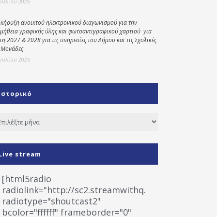
Ιουλίου 2026
κήρυξη ανοικτού ηλεκτρονικού διαγωνισμού για την
μήθεια γραφικής ύλης και φωτοαντιγραφικού χαρτιού για
έτη 2027 & 2028 για τις υπηρεσίες του Δήμου και τις Σχολικές
 Μονάδες
Ιουλίου 2026
Ιστορικό
τορικό
Live stream
[html5radio
radiolink="http://sc2.streamwithq.com:8028/stream
radiotype="shoutcast2"
bcolor="ffffff" frameborder="0"