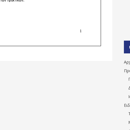
Αρ
Πρ
Ει