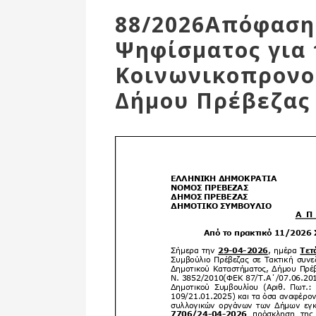
Επιτροπή
88/2026Απόφαση
Δημοτικές
Ψηφίσματος για 
Ενότητες
Κοινωνικοπρονο
Δήμου Πρέβεζας
Αθλητικές
Υποδομές
Αθλητικές
Εκδηλώσεις