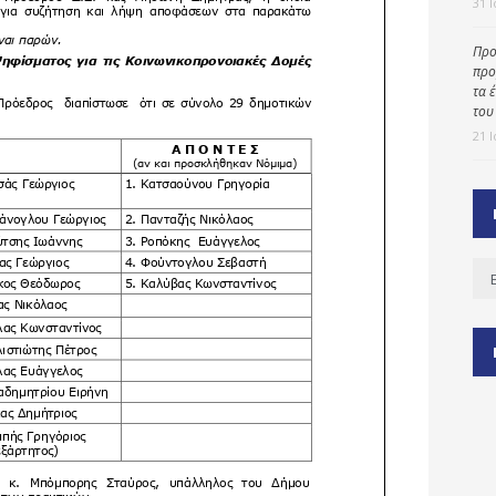
31 
Προ
προ
ύ
τα 
ζας
του
21 
ίου
Ισ