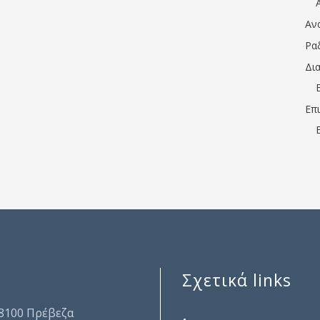
Αν
Ρα
Δι
Επ
Σχετικά links
.
48100 Πρέβεζα