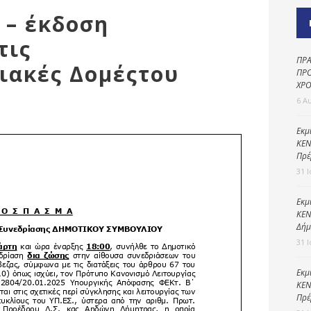
Καθαριότητα και
 – έκδοση
περιβάλλον
τις
Δημοτική
αστυνομία
ΠΡΑ
ιακές Δομέςτου
ΠΡΟ
Γραφείο εσόδων
ΧΡΟ
6 Α
Παιδικοί σταθμοί
Πολιτική
Εκμ
ΚΕΝ
προστασία
Πρέ
31 
Εκμ
ΚΕΝ
Δήμ
31 
Εκμ
ΚΕΝ
Πρέ