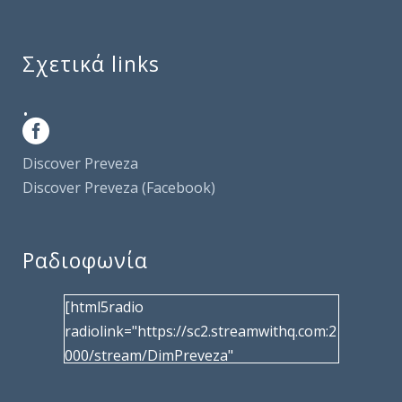
Σχετικά links
.
Discover Preveza
Discover Preveza (Facebook)
Ραδιοφωνία
[html5radio
radiolink="https://sc2.streamwithq.com:2
000/stream/DimPreveza"
radiotype="shoutcast2" bcolor="40566d"