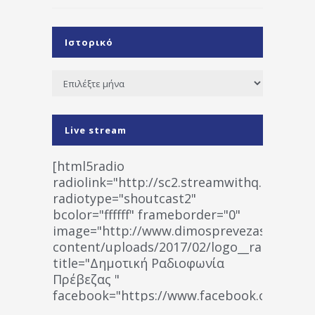
Ιστορικό
Ιστορικό
Live stream
[html5radio
radiolink="http://sc2.streamwithq.com:802
radiotype="shoutcast2"
bcolor="ffffff" frameborder="0"
image="http://www.dimosprevezas.gr/wp-
content/uploads/2017/02/logo__radiofonias
title="Δημοτική Ραδιοφωνία
Πρέβεζας "
facebook="https://www.facebook.co
%CE%A1%CE%B1%CE%B4%CE%B9%CE%BF%