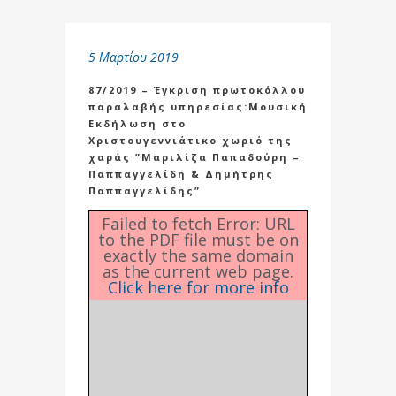
5 Μαρτίου 2019
87/2019 – Έγκριση πρωτοκόλλου
παραλαβής υπηρεσίας:Μουσική
Εκδήλωση στο
Χριστουγεννιάτικο χωριό της
χαράς ”Μαριλίζα Παπαδούρη –
Παππαγγελίδη & Δημήτρης
Παππαγγελίδης”
Failed to fetch Error: URL
to the PDF file must be on
exactly the same domain
as the current web page.
Click here for more info