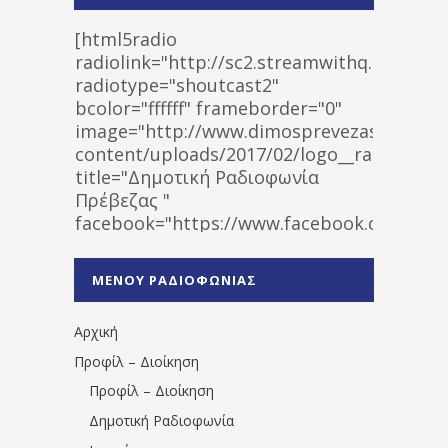
[html5radio
radiolink="http://sc2.streamwithq.com:802
radiotype="shoutcast2"
bcolor="ffffff" frameborder="0"
image="http://www.dimosprevezas.gr/wp-
content/uploads/2017/02/logo__radiofonias
title="Δημοτική Ραδιοφωνία
Πρέβεζας "
facebook="https://www.facebook.co
%CE%A1%CE%B1%CE%B4%CE%B9%CE%BF%
%CE%A0%CF%81%CE%AD%CE%B2%CE%B5%
ΜΕΝΟΥ ΡΑΔΙΟΦΩΝΙΑΣ
1531194763766854/" artist="" ]
Αρχική
Προφίλ – Διοίκηση
Προφίλ – Διοίκηση
Δημοτική Ραδιοφωνία