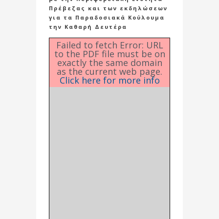
Πρέβεζας και των εκδηλώσεων
για τα Παραδοσιακά Κούλουμα
την Καθαρή Δευτέρα
Failed to fetch Error: URL
to the PDF file must be on
exactly the same domain
as the current web page.
Click here for more info