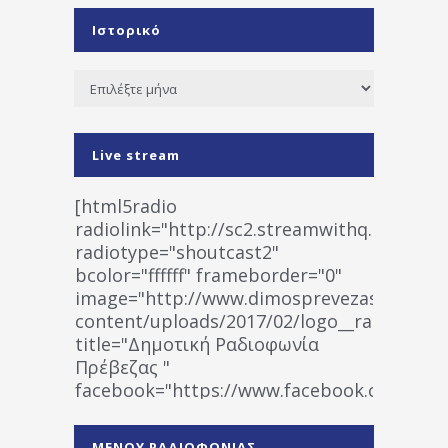
Ιστορικό
Ιστορικό
Live stream
[html5radio
radiolink="http://sc2.streamwithq.com:802
radiotype="shoutcast2"
bcolor="ffffff" frameborder="0"
image="http://www.dimosprevezas.gr/wp-
content/uploads/2017/02/logo__radiofonias
title="Δημοτική Ραδιοφωνία
Πρέβεζας "
facebook="https://www.facebook.co
%CE%A1%CE%B1%CE%B4%CE%B9%CE%BF%
%CE%A0%CF%81%CE%AD%CE%B2%CE%B5%
ΜΕΝΟΥ ΡΑΔΙΟΦΩΝΙΑΣ