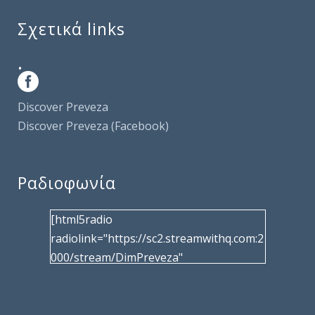
Σχετικά links
.
Discover Preveza
Discover Preveza (Facebook)
Ραδιοφωνία
[html5radio
radiolink="https://sc2.streamwithq.com:2
000/stream/DimPreveza"
radiotype="shoutcast2" bcolor="40566d"
frameborder="0" image="/wp-
content/uploads/2017/02/logo__radiofo