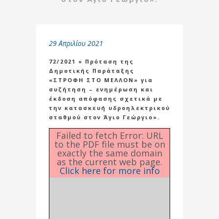
29 Απριλίου 2021
72/2021 « Πρόταση της
Δημοτικής Παράταξης
«ΣΤΡΟΦΗ ΣΤΟ ΜΕΛΛΟΝ» για
συζήτηση – ενημέρωση και
έκδοση απόφασης σχετικά με
την κατασκευή υδροηλεκτρικού
σταθμού στον Άγιο Γεώργιο».
Failed to fetch Error: URL
to the PDF file must be on
exactly the same domain
as the current web page.
Click here for more info