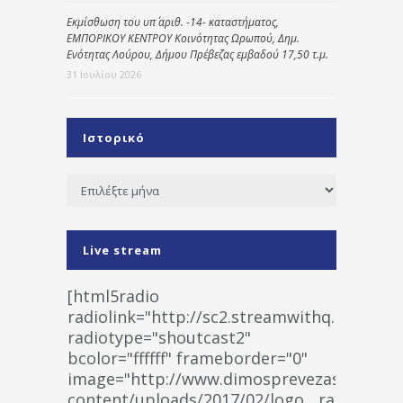
Εκμίσθωση του υπ΄ αριθ. -14- καταστήματος,
ΕΜΠΟΡΙΚΟΥ ΚΕΝΤΡΟΥ Κοινότητας Ωρωπού, Δημ.
Ενότητας Λούρου, Δήμου Πρέβεζας εμβαδού 17,50 τ.μ.
31 Ιουλίου 2026
Ιστορικό
Ιστορικό
Live stream
[html5radio
radiolink="http://sc2.streamwithq.com:802
radiotype="shoutcast2"
bcolor="ffffff" frameborder="0"
image="http://www.dimosprevezas.gr/wp-
content/uploads/2017/02/logo__radiofonias