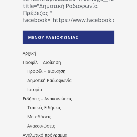
title="Δημοτική Ραδιοφωνία
Πρέβεζας "
facebook="https://www.facebook.co
%CE%A1%CE%B1%CE%B4%CE%B9%CE%BF%
%CE%A0%CF%81%CE%AD%CE%B2%CE%B5%
ΜΕΝΟΥ ΡΑΔΙΟΦΩΝΙΑΣ
1531194763766854/" artist="" ]
Αρχική
Προφίλ – Διοίκηση
Προφίλ – Διοίκηση
Δημοτική Ραδιοφωνία
Ιστορία
Ειδήσεις – Ανακοινώσεις
Τοπικές Ειδήσεις
Μεταδόσεις
Ανακοινώσεις
Αναλυτικό πρόγραμμα