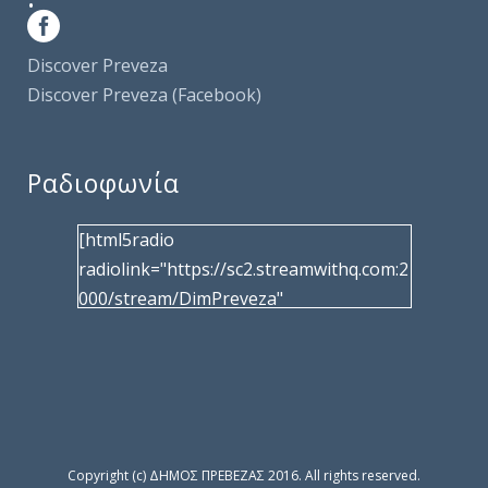
Discover Preveza
Discover Preveza (Facebook)
Ραδιοφωνία
[html5radio
radiolink="https://sc2.streamwithq.com:2
000/stream/DimPreveza"
radiotype="shoutcast2" bcolor="40566d"
frameborder="0" image="/wp-
content/uploads/2017/02/logo__radiofo
nias.jpg" title="Δημοτική Ραδιοφωνία
Πρέβεζας"
facebook="https://www.facebook.com/%
Copyright (c) ΔΗΜΟΣ ΠΡΕΒΕΖΑΣ 2016. All rights reserved.