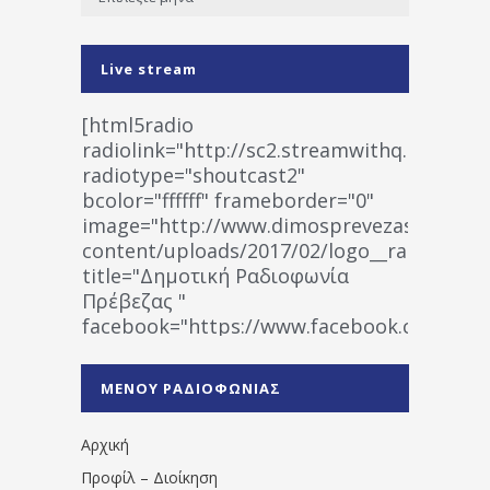
Live stream
[html5radio
radiolink="http://sc2.streamwithq.com:802
radiotype="shoutcast2"
bcolor="ffffff" frameborder="0"
image="http://www.dimosprevezas.gr/wp-
content/uploads/2017/02/logo__radiofonias
title="Δημοτική Ραδιοφωνία
Πρέβεζας "
facebook="https://www.facebook.co
%CE%A1%CE%B1%CE%B4%CE%B9%CE%BF%
%CE%A0%CF%81%CE%AD%CE%B2%CE%B5%
ΜΕΝΟΥ ΡΑΔΙΟΦΩΝΙΑΣ
1531194763766854/" artist="" ]
Αρχική
Προφίλ – Διοίκηση