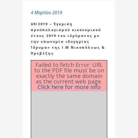
4 Μαρτίου 2019
69/2019 – Έγκριση
προϋπολογισμού οικονομικού
έτους 2019 του ιδρύματος με
την επωνυμία «Ευγηρίας
Ίδρυμα» της Ι.Μ Νικοπόλεως &
Πρεβέζης
Failed to fetch Error: URL
to the PDF file must be on
exactly the same domain
as the current web page.
Click here for more info