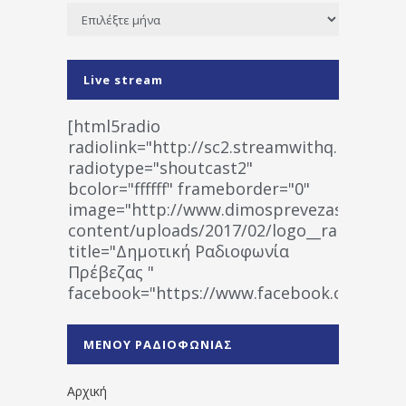
Ιστορικό
Live stream
[html5radio
radiolink="http://sc2.streamwithq.com:802
radiotype="shoutcast2"
bcolor="ffffff" frameborder="0"
image="http://www.dimosprevezas.gr/wp-
content/uploads/2017/02/logo__radiofonias
title="Δημοτική Ραδιοφωνία
Πρέβεζας "
facebook="https://www.facebook.co
%CE%A1%CE%B1%CE%B4%CE%B9%CE%BF%
%CE%A0%CF%81%CE%AD%CE%B2%CE%B5%
ΜΕΝΟΥ ΡΑΔΙΟΦΩΝΙΑΣ
1531194763766854/" artist="" ]
Αρχική