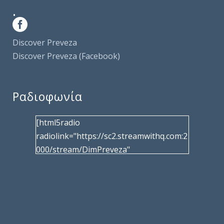
.
Discover Preveza
Discover Preveza (Facebook)
Ραδιοφωνία
[html5radio
radiolink="https://sc2.streamwithq.com:2
000/stream/DimPreveza"
radiotype="shoutcast2" bcolor="40566d"
frameborder="0" image="/wp-
content/uploads/2017/02/logo__radiofo
nias.jpg" title="Δημοτική Ραδιοφωνία
Πρέβεζας"