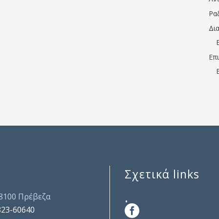
Ρα
Δι
Επ
Σχετικά links
.
48100 Πρέβεζα
823-60640