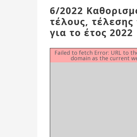
Επιτροπή
6/2022 Καθορισμ
Δημοτικές
τέλους, τέλεσης
Ενότητες
για το έτος 2022
Failed to fetch Error: URL to t
domain as the current w
Αθλητικές
Υποδομές
Αθλητικές
Εκδηλώσεις