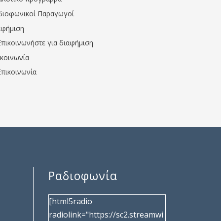
διοφωνικοί Παραγωγοί
αφήμιση
Επικοινωνήστε για διαφήμιση
ικοινωνία
Επικοινωνία
Ραδιοφωνία
[html5radio
radiolink="https://sc2.streamwi