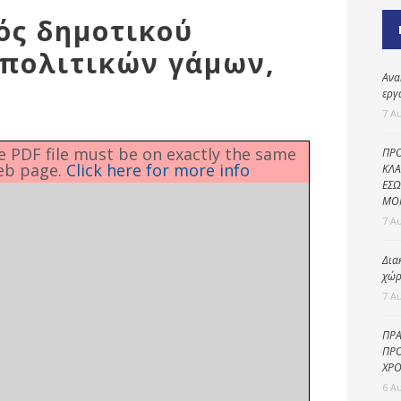
Καθαριότητα και
ός δημοτικού
περιβάλλον
 πολιτικών γάμων,
Δημοτική
αστυνομία
Ανα
εργ
Γραφείο εσόδων
7 Α
Παιδικοί σταθμοί
he PDF file must be on exactly the same
ΠΡΟ
eb page.
Click here for more info
Πολιτική
ΚΛΑ
ΕΣΩ
προστασία
ΜΟ
7 Α
Δια
χώρ
7 Α
ΠΡΑ
ΠΡΟ
ΧΡΟ
6 Α