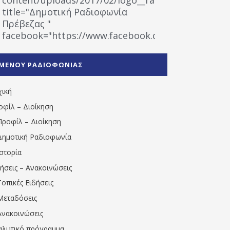
title="Δημοτική Ραδιοφωνία
Πρέβεζας "
facebook="https://www.facebook.com/%CE%9
%CE%A1%CE%B1%CE%B4%CE%B9%CE%BF%CF%86
%CE%A0%CF%81%CE%AD%CE%B2%CE%B5%CE%B6%
ΜΕΝΟΥ ΡΑΔΙΟΦΩΝΙΑΣ
1531194763766854/" artist="" ]
χική
οφίλ – Διοίκηση
Προφίλ – Διοίκηση
Δημοτική Ραδιοφωνία
Ιστορία
δήσεις – Ανακοινώσεις
Τοπικές Ειδήσεις
Μεταδόσεις
Ανακοινώσεις
αλυτικό πρόγραμμα