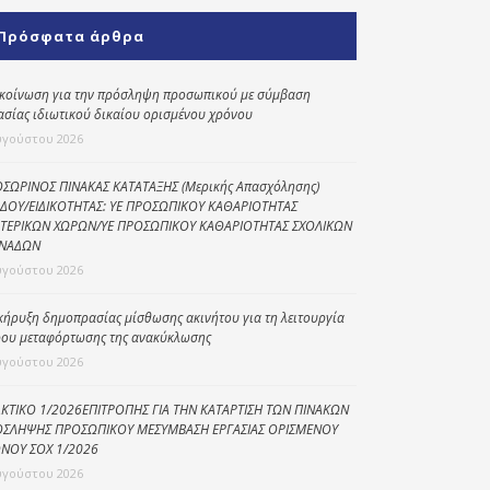
Κοινωνικό
Πρόσφατα άρθρα
παντοπωλείο
Kοινωνικό
κοίνωση για την πρόσληψη προσωπικού με σύμβαση
φαρμακείο
ασίας ιδιωτικού δικαίου ορισμένου χρόνου
υγούστου 2026
Πρόγραμμα
“Βοήθεια στο σπίτι”
ΣΩΡΙΝΟΣ ΠΙΝΑΚΑΣ ΚΑΤΑΤΑΞΗΣ (Μερικής Απασχόλησης)
ΔΟΥ/ΕΙΔΙΚΟΤΗΤΑΣ: ΥΕ ΠΡΟΣΩΠΙΚΟΥ ΚΑΘΑΡΙΟΤΗΤΑΣ
Κέντρο Ημερήσιας
ΤΕΡΙΚΩΝ ΧΩΡΩΝ/ΥΕ ΠΡΟΣΩΠΙΚΟΥ ΚΑΘΑΡΙΟΤΗΤΑΣ ΣΧΟΛΙΚΩΝ
Φροντίδας
ΝΑΔΩΝ
Ηλικιωμένων
υγούστου 2026
(Κ.Η.Φ.Η.) Πρέβεζας
κήρυξη δημοπρασίας μίσθωσης ακινήτου για τη λειτουργία
ου μεταφόρτωσης της ανακύκλωσης
υγούστου 2026
ΚΤΙΚΟ 1/2026ΕΠΙΤΡΟΠΗΣ ΓΙΑ ΤΗΝ ΚΑΤΑΡΤΙΣΗ ΤΩΝ ΠΙΝΑΚΩΝ
ΣΛΗΨΗΣ ΠΡΟΣΩΠΙΚΟΥ ΜΕΣΥΜΒΑΣΗ ΕΡΓΑΣΙΑΣ ΟΡΙΣΜΕΝΟΥ
ΝΟΥ ΣΟΧ 1/2026
υγούστου 2026