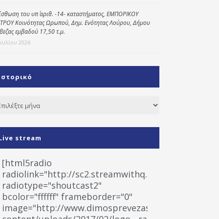
ίσθωση του υπ΄ αριθ. -14- καταστήματος, ΕΜΠΟΡΙΚΟΥ
ΤΡΟΥ Κοινότητας Ωρωπού, Δημ. Ενότητας Λούρου, Δήμου
βεζας εμβαδού 17,50 τ.μ.
Ιουλίου 2026
Ιστορικό
τορικό
Live stream
[html5radio
radiolink="http://sc2.streamwithq.com:8028/stream
radiotype="shoutcast2"
bcolor="ffffff" frameborder="0"
image="http://www.dimosprevezas.gr/wp-
content/uploads/2017/02/logo__radiofonias.jpg"