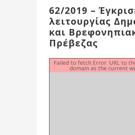
Επιτροπή
62/2019 – Έγκρι
Δημοτικές
λειτουργίας Δη
Ενότητες
και Βρεφονηπια
Πρέβεζας
Failed to fetch Error: URL to t
domain as the current w
Αθλητικές
Υποδομές
Αθλητικές
Εκδηλώσεις