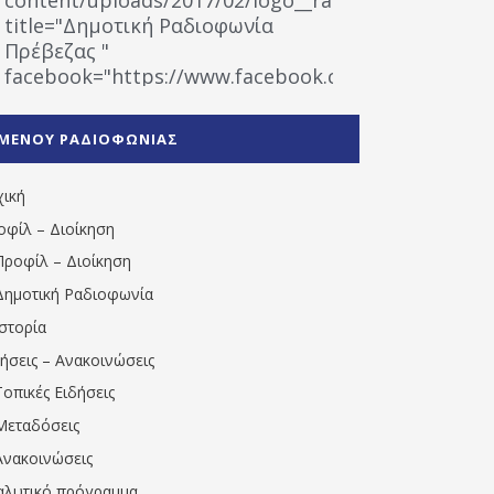
title="Δημοτική Ραδιοφωνία
Πρέβεζας "
facebook="https://www.facebook.com/%CE%9
%CE%A1%CE%B1%CE%B4%CE%B9%CE%BF%CF%86
%CE%A0%CF%81%CE%AD%CE%B2%CE%B5%CE%B6%
ΜΕΝΟΥ ΡΑΔΙΟΦΩΝΙΑΣ
1531194763766854/" artist="" ]
χική
οφίλ – Διοίκηση
Προφίλ – Διοίκηση
Δημοτική Ραδιοφωνία
Ιστορία
δήσεις – Ανακοινώσεις
Τοπικές Ειδήσεις
Μεταδόσεις
Ανακοινώσεις
αλυτικό πρόγραμμα