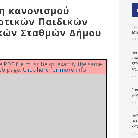
Καθαριότητα και
ση κανονισμού
περιβάλλον
μοτικών Παιδικών
Δημοτική
αστυνομία
Ανα
κών Σταθμών Δήμου
εργ
Γραφείο εσόδων
7 Α
Παιδικοί σταθμοί
ΠΡΟ
Πολιτική
ΚΛΑ
he PDF file must be on exactly the same
ΕΣΩ
προστασία
eb page.
Click here for more info
ΜΟ
7 Α
Δια
χώρ
7 Α
ΠΡΑ
ΠΡΟ
ΧΡΟ
6 Α