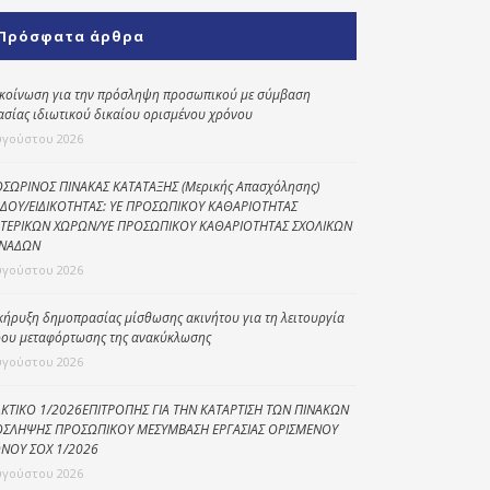
Κοινωνικό
Πρόσφατα άρθρα
παντοπωλείο
Kοινωνικό
κοίνωση για την πρόσληψη προσωπικού με σύμβαση
φαρμακείο
ασίας ιδιωτικού δικαίου ορισμένου χρόνου
υγούστου 2026
Πρόγραμμα
“Βοήθεια στο σπίτι”
ΣΩΡΙΝΟΣ ΠΙΝΑΚΑΣ ΚΑΤΑΤΑΞΗΣ (Μερικής Απασχόλησης)
ΔΟΥ/ΕΙΔΙΚΟΤΗΤΑΣ: ΥΕ ΠΡΟΣΩΠΙΚΟΥ ΚΑΘΑΡΙΟΤΗΤΑΣ
Κέντρο Ημερήσιας
ΤΕΡΙΚΩΝ ΧΩΡΩΝ/ΥΕ ΠΡΟΣΩΠΙΚΟΥ ΚΑΘΑΡΙΟΤΗΤΑΣ ΣΧΟΛΙΚΩΝ
Φροντίδας
ΝΑΔΩΝ
Ηλικιωμένων
υγούστου 2026
(Κ.Η.Φ.Η.) Πρέβεζας
κήρυξη δημοπρασίας μίσθωσης ακινήτου για τη λειτουργία
ου μεταφόρτωσης της ανακύκλωσης
υγούστου 2026
ΚΤΙΚΟ 1/2026ΕΠΙΤΡΟΠΗΣ ΓΙΑ ΤΗΝ ΚΑΤΑΡΤΙΣΗ ΤΩΝ ΠΙΝΑΚΩΝ
ΣΛΗΨΗΣ ΠΡΟΣΩΠΙΚΟΥ ΜΕΣΥΜΒΑΣΗ ΕΡΓΑΣΙΑΣ ΟΡΙΣΜΕΝΟΥ
ΝΟΥ ΣΟΧ 1/2026
υγούστου 2026