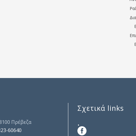
Ρα
Δι
Επ
Σχετικά links
.
48100 Πρέβεζα
823-60640