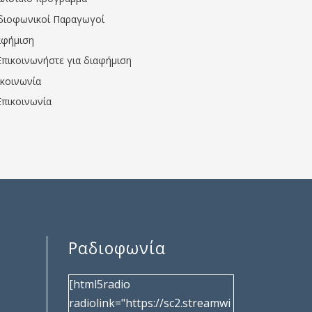
διοφωνικοί Παραγωγοί
αφήμιση
Επικοινωνήστε για διαφήμιση
ικοινωνία
Επικοινωνία
Ραδιοφωνία
[html5radio
radiolink="https://sc2.streamwi