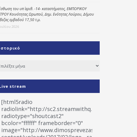
ίσθωση του υπ΄ αριθ. -14- καταστήματος, ΕΜΠΟΡΙΚΟΥ
ΤΡΟΥ Κοινότητας Ωρωπού, Δημ. Ενότητας Λούρου, Δήμου
βεζας εμβαδού 17,50 τ.μ.
Ιουλίου 2026
Ιστορικό
τορικό
Live stream
[html5radio
radiolink="http://sc2.streamwithq.com:8028/stream
radiotype="shoutcast2"
bcolor="ffffff" frameborder="0"
image="http://www.dimosprevezas.gr/wp-
content/uploads/2017/02/logo__radiofonias.jpg"