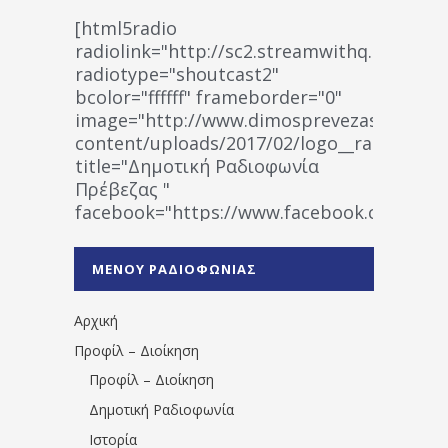
[html5radio
radiolink="http://sc2.streamwithq.com:802
radiotype="shoutcast2"
bcolor="ffffff" frameborder="0"
image="http://www.dimosprevezas.gr/wp-
content/uploads/2017/02/logo__radiofonias
title="Δημοτική Ραδιοφωνία
Πρέβεζας "
facebook="https://www.facebook.co
%CE%A1%CE%B1%CE%B4%CE%B9%CE%BF%
%CE%A0%CF%81%CE%AD%CE%B2%CE%B5%
ΜΕΝΟΥ ΡΑΔΙΟΦΩΝΙΑΣ
1531194763766854/" artist="" ]
Αρχική
Προφίλ – Διοίκηση
Προφίλ – Διοίκηση
Δημοτική Ραδιοφωνία
Ιστορία