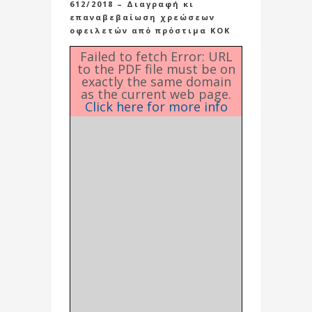
612/2018 – Διαγραφή κι
επαναβεβαίωση χρεώσεων
οφειλετών από πρόστιμα ΚΟΚ
Failed to fetch Error: URL
to the PDF file must be on
exactly the same domain
as the current web page.
Click here for more info