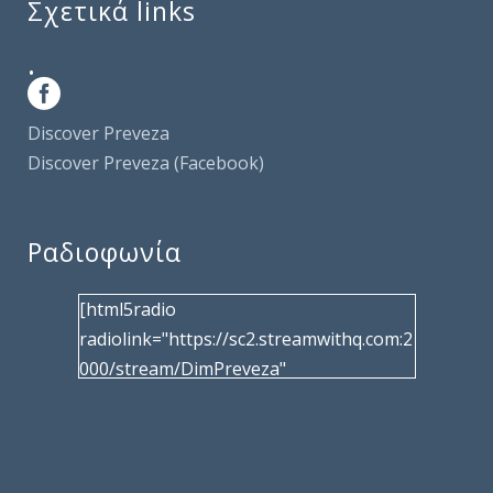
Σχετικά links
.
Discover Preveza
Discover Preveza (Facebook)
Ραδιοφωνία
[html5radio
radiolink="https://sc2.streamwithq.com:2
000/stream/DimPreveza"
radiotype="shoutcast2" bcolor="40566d"
frameborder="0" image="/wp-
content/uploads/2017/02/logo__radiofo
nias.jpg" title="Δημοτική Ραδιοφωνία