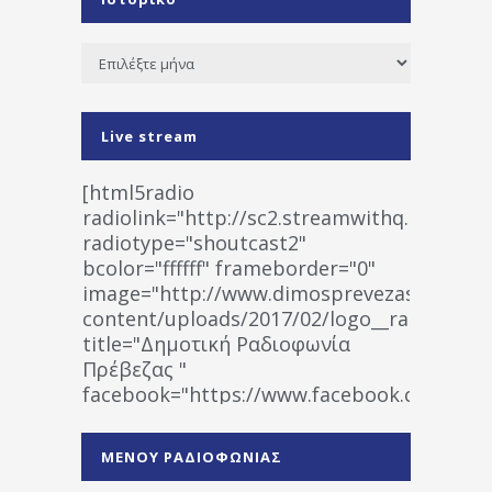
Ιστορικό
Live stream
[html5radio
radiolink="http://sc2.streamwithq.com:802
radiotype="shoutcast2"
bcolor="ffffff" frameborder="0"
image="http://www.dimosprevezas.gr/wp-
content/uploads/2017/02/logo__radiofonias
title="Δημοτική Ραδιοφωνία
Πρέβεζας "
facebook="https://www.facebook.co
%CE%A1%CE%B1%CE%B4%CE%B9%CE%BF%
%CE%A0%CF%81%CE%AD%CE%B2%CE%B5%
ΜΕΝΟΥ ΡΑΔΙΟΦΩΝΙΑΣ
1531194763766854/" artist="" ]