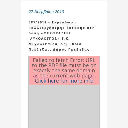
27 Νοεμβρίου 2018
587/2018 – Εκμίσθωση
καλλιεργήσιμης έκτασης στη
θέση «ΜΠΟΥΡΑΖΕΡΙ
-ΛΥΚΟΛΟΓΓΟΣ» Τ.Κ.
Μιχαλιτσίου, Δημ. Κοιν.
Πρέβεζας, Δήμου Πρέβεζας
Failed to fetch Error: URL
to the PDF file must be on
exactly the same domain
as the current web page.
Click here for more info