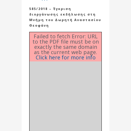
585/2018 – Έγκριση
διοργάνωσης εκδήλωσης στη
Μνήμη του Δωρητή Αναστασίου
Θεοφάνη
Failed to fetch Error: URL
to the PDF file must be on
exactly the same domain
as the current web page.
Click here for more info