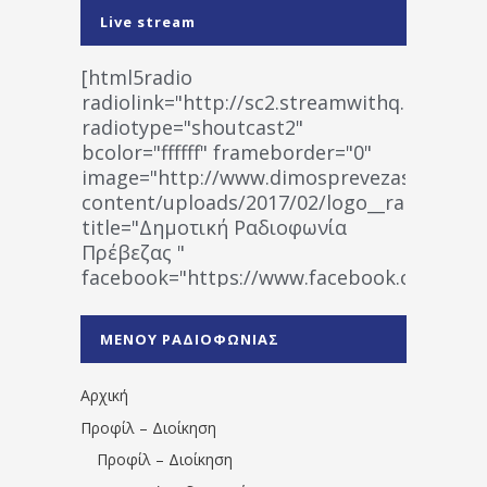
Live stream
[html5radio
radiolink="http://sc2.streamwithq.com:802
radiotype="shoutcast2"
bcolor="ffffff" frameborder="0"
image="http://www.dimosprevezas.gr/wp-
content/uploads/2017/02/logo__radiofonias
title="Δημοτική Ραδιοφωνία
Πρέβεζας "
facebook="https://www.facebook.co
%CE%A1%CE%B1%CE%B4%CE%B9%CE%BF%
%CE%A0%CF%81%CE%AD%CE%B2%CE%B5%
ΜΕΝΟΥ ΡΑΔΙΟΦΩΝΙΑΣ
1531194763766854/" artist="" ]
Αρχική
Προφίλ – Διοίκηση
Προφίλ – Διοίκηση