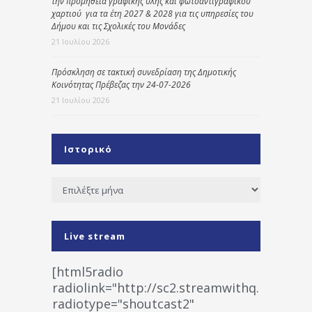
την προμήθεια γραφικής ύλης και φωτοαντιγραφικού
χαρτιού για τα έτη 2027 & 2028 για τις υπηρεσίες του
Δήμου και τις Σχολικές του Μονάδες
21 Ιουλίου 2026
Πρόσκληση σε τακτική συνεδρίαση της Δημοτικής
Κοινότητας Πρέβεζας την 24-07-2026
21 Ιουλίου 2026
Ιστορικό
Ιστορικό
Live stream
[html5radio
radiolink="http://sc2.streamwithq.com:802
radiotype="shoutcast2"