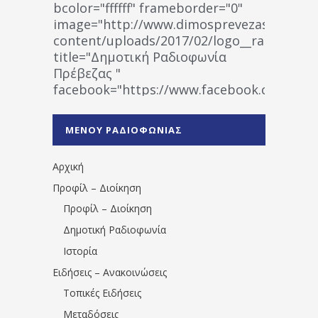
bcolor="ffffff" frameborder="0"
image="http://www.dimosprevezas.gr/wp-
content/uploads/2017/02/logo__radiofonias
title="Δημοτική Ραδιοφωνία
Πρέβεζας "
facebook="https://www.facebook.co
%CE%A1%CE%B1%CE%B4%CE%B9%CE%BF%
%CE%A0%CF%81%CE%AD%CE%B2%CE%B5%
ΜΕΝΟΥ ΡΑΔΙΟΦΩΝΙΑΣ
1531194763766854/" artist="" ]
Αρχική
Προφίλ – Διοίκηση
Προφίλ – Διοίκηση
Δημοτική Ραδιοφωνία
Ιστορία
Ειδήσεις – Ανακοινώσεις
Τοπικές Ειδήσεις
Μεταδόσεις