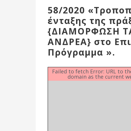
Επιτροπή
58/2020 «Τροπο
Δημοτικές
ένταξης της πράξ
Ενότητες
{ΔΙΑΜΟΡΦΩΣΗ Τ
ΑΝΔΡΕΑ} στο Επ
Πρόγραμμα ».
Failed to fetch Error: URL to t
domain as the current w
Αθλητικές
Υποδομές
Αθλητικές
Εκδηλώσεις