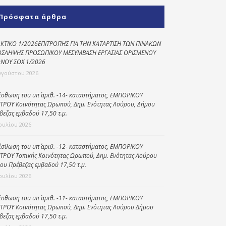
Κοινωνικό
Πρόσφατα άρθρα
παντοπωλείο
Kοινωνικό
ΚΤΙΚΟ 1/2026ΕΠΙΤΡΟΠΗΣ ΓΙΑ ΤΗΝ ΚΑΤΑΡΤΙΣΗ ΤΩΝ ΠΙΝΑΚΩΝ
φαρμακείο
ΣΛΗΨΗΣ ΠΡΟΣΩΠΙΚΟΥ ΜΕΣΥΜΒΑΣΗ ΕΡΓΑΣΙΑΣ ΟΡΙΣΜΕΝΟΥ
ΝΟΥ ΣΟΧ 1/2026
Πρόγραμμα
υγούστου 2026
“Βοήθεια στο σπίτι”
ίσθωση του υπ΄ αριθ. -14- καταστήματος, ΕΜΠΟΡΙΚΟΥ
Κέντρο Ημερήσιας
ΤΡΟΥ Κοινότητας Ωρωπού, Δημ. Ενότητας Λούρου, Δήμου
Φροντίδας
βεζας εμβαδού 17,50 τ.μ.
Ηλικιωμένων
Ιουλίου 2026
(Κ.Η.Φ.Η.) Πρέβεζας
ίσθωση του υπ΄ αριθ. -12- καταστήματος, ΕΜΠΟΡΙΚΟΥ
ΤΡΟΥ Τοπικής Κοινότητας Ωρωπού, Δημ. Ενότητας Λούρου
ου Πρέβεζας εμβαδού 17,50 τ.μ.
Ιουλίου 2026
ίσθωση του υπ΄ αριθ. -11- καταστήματος, ΕΜΠΟΡΙΚΟΥ
ΤΡΟΥ Κοινότητας Ωρωπού, Δημ. Ενότητας Λούρου Δήμου
βεζας εμβαδού 17,50 τ.μ.