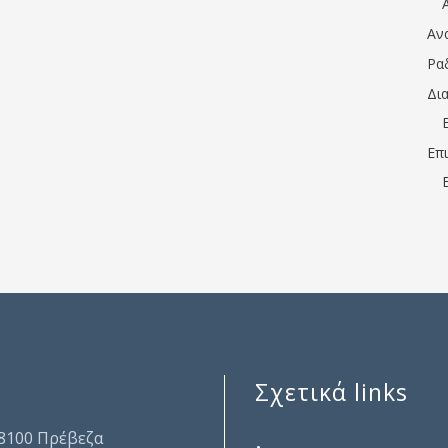
Αν
Ρα
Δι
Επ
Σχετικά links
.
48100 Πρέβεζα