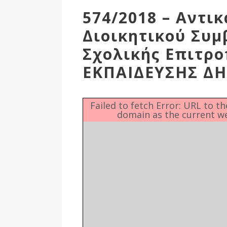
Επιτροπή
574/2018 – Αντι
Δημοτικές
Διοικητικού Συ
Ενότητες
Σχολικής Επιτρ
ΕΚΠΑΙΔΕΥΣΗΣ Δ
Failed to fetch Error: URL to t
domain as the current w
Αθλητικές
Υποδομές
Αθλητικές
Εκδηλώσεις