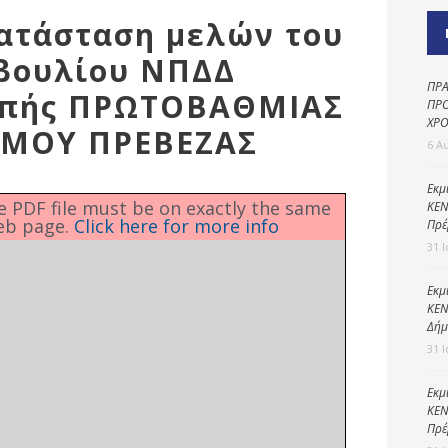
Καθαριότητα και
κατάσταση μελών του
περιβάλλον
μβουλίου ΝΠΔΔ
Δημοτική
αστυνομία
ΠΡΑ
οπής ΠΡΩΤΟΒΑΘΜΙΑΣ
ΠΡΟ
Γραφείο εσόδων
ΧΡΟ
ΗΜΟΥ ΠΡΕΒΕΖΑΣ
6 Α
Παιδικοί σταθμοί
Πολιτική
Εκμ
he PDF file must be on exactly the same
ΚΕΝ
προστασία
eb page.
Click here for more info
Πρέ
31 
Εκμ
ΚΕΝ
Δήμ
31 
Εκμ
ΚΕΝ
Πρέ