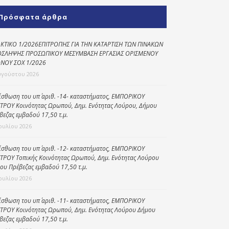
Κοινωνικό
Πρόσφατα άρθρα
παντοπωλείο
Kοινωνικό
ΚΤΙΚΟ 1/2026ΕΠΙΤΡΟΠΗΣ ΓΙΑ ΤΗΝ ΚΑΤΑΡΤΙΣΗ ΤΩΝ ΠΙΝΑΚΩΝ
φαρμακείο
ΣΛΗΨΗΣ ΠΡΟΣΩΠΙΚΟΥ ΜΕΣΥΜΒΑΣΗ ΕΡΓΑΣΙΑΣ ΟΡΙΣΜΕΝΟΥ
ΝΟΥ ΣΟΧ 1/2026
Πρόγραμμα
υγούστου 2026
“Βοήθεια στο σπίτι”
ίσθωση του υπ΄ αριθ. -14- καταστήματος, ΕΜΠΟΡΙΚΟΥ
Κέντρο Ημερήσιας
ΤΡΟΥ Κοινότητας Ωρωπού, Δημ. Ενότητας Λούρου, Δήμου
Φροντίδας
βεζας εμβαδού 17,50 τ.μ.
Ηλικιωμένων
Ιουλίου 2026
(Κ.Η.Φ.Η.) Πρέβεζας
ίσθωση του υπ΄ αριθ. -12- καταστήματος, ΕΜΠΟΡΙΚΟΥ
ΤΡΟΥ Τοπικής Κοινότητας Ωρωπού, Δημ. Ενότητας Λούρου
ου Πρέβεζας εμβαδού 17,50 τ.μ.
Ιουλίου 2026
ίσθωση του υπ΄ αριθ. -11- καταστήματος, ΕΜΠΟΡΙΚΟΥ
ΤΡΟΥ Κοινότητας Ωρωπού, Δημ. Ενότητας Λούρου Δήμου
βεζας εμβαδού 17,50 τ.μ.