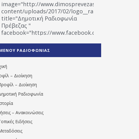
image="http://www.dimosprevezas.gr/wp-
content/uploads/2017/02/logo__radiofonias.jpg"
title="Δημοτική Ραδιοφωνία
Πρέβεζας "
facebook="https://www.facebook.com/%CE%9
%CE%A1%CE%B1%CE%B4%CE%B9%CE%BF%CF%86
%CE%A0%CF%81%CE%AD%CE%B2%CE%B5%CE%B6%
ΜΕΝΟΥ ΡΑΔΙΟΦΩΝΙΑΣ
1531194763766854/" artist="" ]
χική
οφίλ – Διοίκηση
Προφίλ – Διοίκηση
Δημοτική Ραδιοφωνία
Ιστορία
δήσεις – Ανακοινώσεις
Τοπικές Ειδήσεις
Μεταδόσεις