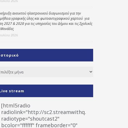
Ιουλίου 2026
κήρυξη ανοικτού ηλεκτρονικού διαγωνισμού για την
μήθεια γραφικής ύλης και φωτοαντιγραφικού χαρτιού για
έτη 2027 & 2028 για τις υπηρεσίες του Δήμου και τις Σχολικές
 Μονάδες
Ιουλίου 2026
Ιστορικό
τορικό
Live stream
[html5radio
radiolink="http://sc2.streamwithq.com:8028/stream
radiotype="shoutcast2"
bcolor="ffffff" frameborder="0"