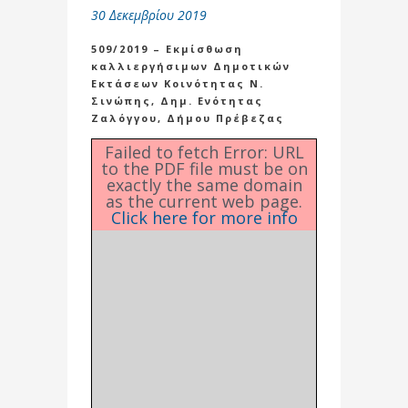
30 Δεκεμβρίου 2019
509/2019 – Εκμίσθωση
καλλιεργήσιμων Δημοτικών
Εκτάσεων Κοινότητας Ν.
Σινώπης, Δημ. Ενότητας
Ζαλόγγου, Δήμου Πρέβεζας
Failed to fetch Error: URL
to the PDF file must be on
exactly the same domain
as the current web page.
Click here for more info