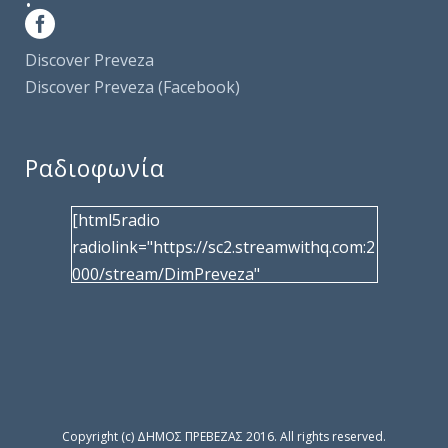
Discover Preveza
Discover Preveza (Facebook)
Ραδιοφωνία
[html5radio
radiolink="https://sc2.streamwithq.com:2
000/stream/DimPreveza"
radiotype="shoutcast2" bcolor="40566d"
frameborder="0" image="/wp-
content/uploads/2017/02/logo__radiofo
nias.jpg" title="Δημοτική Ραδιοφωνία
Πρέβεζας"
facebook="https://www.facebook.com/%
Copyright (c) ΔΗΜΟΣ ΠΡΕΒΕΖΑΣ 2016. All rights reserved.