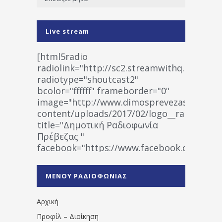
Live stream
[html5radio
radiolink="http://sc2.streamwithq.com:802
radiotype="shoutcast2"
bcolor="ffffff" frameborder="0"
image="http://www.dimosprevezas.gr/wp-
content/uploads/2017/02/logo__radiofonias
title="Δημοτική Ραδιοφωνία
Πρέβεζας "
facebook="https://www.facebook.co
%CE%A1%CE%B1%CE%B4%CE%B9%CE%BF%
%CE%A0%CF%81%CE%AD%CE%B2%CE%B5%
ΜΕΝΟΥ ΡΑΔΙΟΦΩΝΙΑΣ
1531194763766854/" artist="" ]
Αρχική
Προφίλ – Διοίκηση