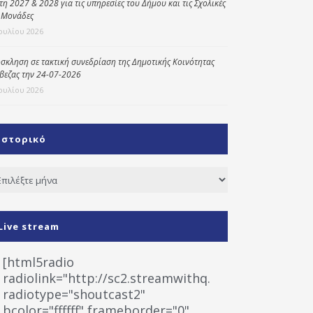
έτη 2027 & 2028 για τις υπηρεσίες του Δήμου και τις Σχολικές
 Μονάδες
Ιουλίου 2026
σκληση σε τακτική συνεδρίαση της Δημοτικής Κοινότητας
βεζας την 24-07-2026
Ιουλίου 2026
Ιστορικό
τορικό
Live stream
[html5radio
radiolink="http://sc2.streamwithq.com:8028/stream
radiotype="shoutcast2"
bcolor="ffffff" frameborder="0"