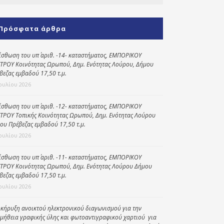
Κοινωνικό
παντοπωλείο
Πρόσφατα άρθρα
Kοινωνικό
φαρμακείο
ίσθωση του υπ΄ αριθ. -14- καταστήματος, ΕΜΠΟΡΙΚΟΥ
ΤΡΟΥ Κοινότητας Ωρωπού, Δημ. Ενότητας Λούρου, Δήμου
Πρόγραμμα
βεζας εμβαδού 17,50 τ.μ.
“Βοήθεια στο σπίτι”
Ιουλίου 2026
Κέντρο Ημερήσιας
ίσθωση του υπ΄ αριθ. -12- καταστήματος, ΕΜΠΟΡΙΚΟΥ
Φροντίδας
ΤΡΟΥ Τοπικής Κοινότητας Ωρωπού, Δημ. Ενότητας Λούρου
Ηλικιωμένων
ου Πρέβεζας εμβαδού 17,50 τ.μ.
(Κ.Η.Φ.Η.) Πρέβεζας
Ιουλίου 2026
ίσθωση του υπ΄ αριθ. -11- καταστήματος, ΕΜΠΟΡΙΚΟΥ
ΤΡΟΥ Κοινότητας Ωρωπού, Δημ. Ενότητας Λούρου Δήμου
βεζας εμβαδού 17,50 τ.μ.
Ιουλίου 2026
κήρυξη ανοικτού ηλεκτρονικού διαγωνισμού για την
μήθεια γραφικής ύλης και φωτοαντιγραφικού χαρτιού για