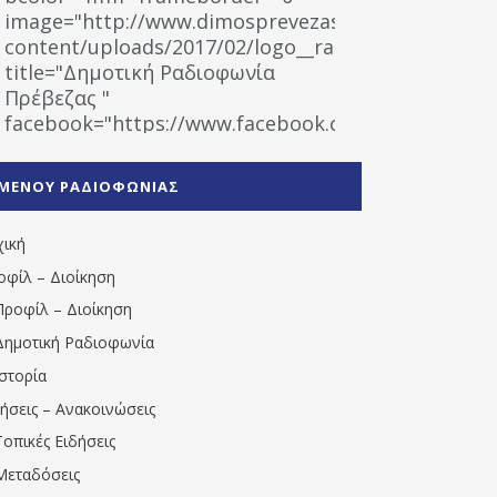
image="http://www.dimosprevezas.gr/wp-
content/uploads/2017/02/logo__radiofonias.jpg"
title="Δημοτική Ραδιοφωνία
Πρέβεζας "
facebook="https://www.facebook.com/%CE%9
%CE%A1%CE%B1%CE%B4%CE%B9%CE%BF%CF%86
%CE%A0%CF%81%CE%AD%CE%B2%CE%B5%CE%B6%
ΜΕΝΟΥ ΡΑΔΙΟΦΩΝΙΑΣ
1531194763766854/" artist="" ]
χική
οφίλ – Διοίκηση
Προφίλ – Διοίκηση
Δημοτική Ραδιοφωνία
Ιστορία
δήσεις – Ανακοινώσεις
Τοπικές Ειδήσεις
Μεταδόσεις