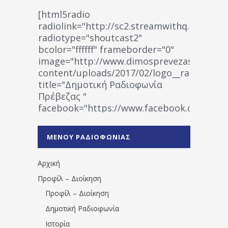
[html5radio
radiolink="http://sc2.streamwithq.com:802
radiotype="shoutcast2"
bcolor="ffffff" frameborder="0"
image="http://www.dimosprevezas.gr/wp-
content/uploads/2017/02/logo__radiofonias
title="Δημοτική Ραδιοφωνία
Πρέβεζας "
facebook="https://www.facebook.co
%CE%A1%CE%B1%CE%B4%CE%B9%CE%BF%
%CE%A0%CF%81%CE%AD%CE%B2%CE%B5%
ΜΕΝΟΥ ΡΑΔΙΟΦΩΝΙΑΣ
1531194763766854/" artist="" ]
Αρχική
Προφίλ – Διοίκηση
Προφίλ – Διοίκηση
Δημοτική Ραδιοφωνία
Ιστορία