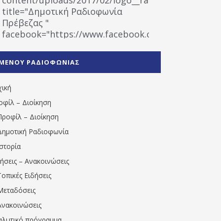
title="Δημοτική Ραδιοφωνία
Πρέβεζας "
facebook="https://www.facebook.com/%CE%9
%CE%A1%CE%B1%CE%B4%CE%B9%CE%BF%CF%86
%CE%A0%CF%81%CE%AD%CE%B2%CE%B5%CE%B6%
ΜΕΝΟΥ ΡΑΔΙΟΦΩΝΙΑΣ
1531194763766854/" artist="" ]
χική
οφίλ – Διοίκηση
Προφίλ – Διοίκηση
Δημοτική Ραδιοφωνία
Ιστορία
δήσεις – Ανακοινώσεις
Τοπικές Ειδήσεις
Μεταδόσεις
Ανακοινώσεις
αλυτικό πρόγραμμα