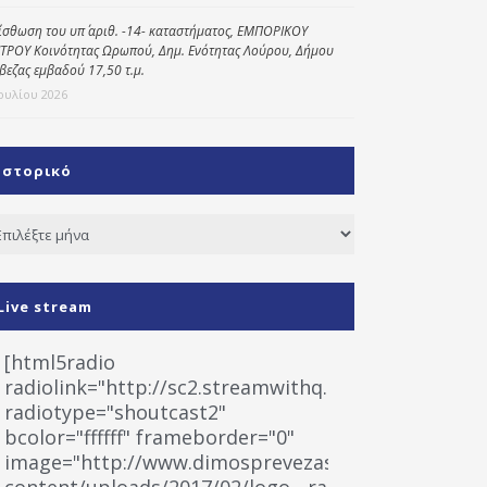
ίσθωση του υπ΄ αριθ. -14- καταστήματος, ΕΜΠΟΡΙΚΟΥ
ΤΡΟΥ Κοινότητας Ωρωπού, Δημ. Ενότητας Λούρου, Δήμου
βεζας εμβαδού 17,50 τ.μ.
Ιουλίου 2026
Ιστορικό
τορικό
Live stream
[html5radio
radiolink="http://sc2.streamwithq.com:8028/stream
radiotype="shoutcast2"
bcolor="ffffff" frameborder="0"
image="http://www.dimosprevezas.gr/wp-
content/uploads/2017/02/logo__radiofonias.jpg"