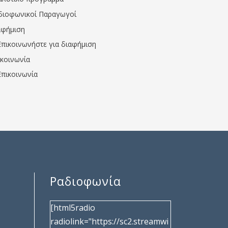
διοφωνικοί Παραγωγοί
αφήμιση
Επικοινωνήστε για διαφήμιση
ικοινωνία
Επικοινωνία
Ραδιοφωνία
[html5radio
radiolink="https://sc2.streamwi