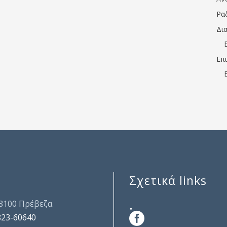
Ρα
Δι
Επ
Σχετικά links
.
48100 Πρέβεζα
823-60640