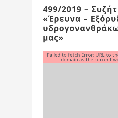
Επιτροπή
499/2019 – Συζήτ
Δημοτικές
«Έρευνα – Εξόρυ
Ενότητες
υδρογονανθράκω
μας»
Failed to fetch Error: URL to t
domain as the current w
Αθλητικές
Υποδομές
Αθλητικές
Εκδηλώσεις