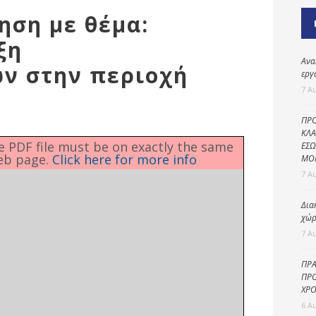
Καθαριότητα και
ηση με θέμα:
περιβάλλον
ξη
Δημοτική
αστυνομία
Ανα
ν στην περιοχή
εργ
Γραφείο εσόδων
7 Α
Παιδικοί σταθμοί
ΠΡΟ
Πολιτική
ΚΛΑ
he PDF file must be on exactly the same
ΕΣΩ
προστασία
eb page.
Click here for more info
ΜΟ
7 Α
Δια
χώρ
7 Α
ΠΡΑ
ΠΡΟ
ΧΡΟ
6 Α