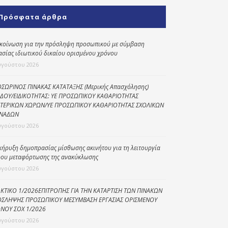
Κοινωνικό
Πρόσφατα άρθρα
παντοπωλείο
Kοινωνικό
κοίνωση για την πρόσληψη προσωπικού με σύμβαση
φαρμακείο
ασίας ιδιωτικού δικαίου ορισμένου χρόνου
υγούστου 2026
Πρόγραμμα
“Βοήθεια στο σπίτι”
ΣΩΡΙΝΟΣ ΠΙΝΑΚΑΣ ΚΑΤΑΤΑΞΗΣ (Μερικής Απασχόλησης)
ΔΟΥ/ΕΙΔΙΚΟΤΗΤΑΣ: ΥΕ ΠΡΟΣΩΠΙΚΟΥ ΚΑΘΑΡΙΟΤΗΤΑΣ
Κέντρο Ημερήσιας
ΤΕΡΙΚΩΝ ΧΩΡΩΝ/ΥΕ ΠΡΟΣΩΠΙΚΟΥ ΚΑΘΑΡΙΟΤΗΤΑΣ ΣΧΟΛΙΚΩΝ
Φροντίδας
ΝΑΔΩΝ
Ηλικιωμένων
υγούστου 2026
(Κ.Η.Φ.Η.) Πρέβεζας
κήρυξη δημοπρασίας μίσθωσης ακινήτου για τη λειτουργία
ου μεταφόρτωσης της ανακύκλωσης
υγούστου 2026
ΚΤΙΚΟ 1/2026ΕΠΙΤΡΟΠΗΣ ΓΙΑ ΤΗΝ ΚΑΤΑΡΤΙΣΗ ΤΩΝ ΠΙΝΑΚΩΝ
ΣΛΗΨΗΣ ΠΡΟΣΩΠΙΚΟΥ ΜΕΣΥΜΒΑΣΗ ΕΡΓΑΣΙΑΣ ΟΡΙΣΜΕΝΟΥ
ΝΟΥ ΣΟΧ 1/2026
υγούστου 2026