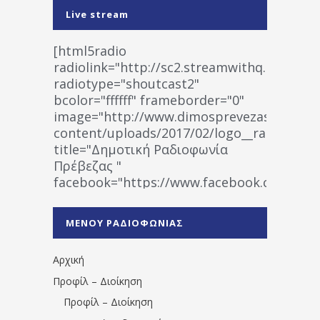
Live stream
[html5radio
radiolink="http://sc2.streamwithq.com:802
radiotype="shoutcast2"
bcolor="ffffff" frameborder="0"
image="http://www.dimosprevezas.gr/wp-
content/uploads/2017/02/logo__radiofonias
title="Δημοτική Ραδιοφωνία
Πρέβεζας "
facebook="https://www.facebook.co
%CE%A1%CE%B1%CE%B4%CE%B9%CE%BF%
%CE%A0%CF%81%CE%AD%CE%B2%CE%B5%
ΜΕΝΟΥ ΡΑΔΙΟΦΩΝΙΑΣ
1531194763766854/" artist="" ]
Αρχική
Προφίλ – Διοίκηση
Προφίλ – Διοίκηση