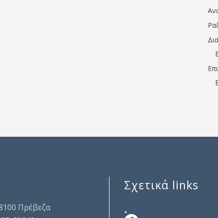
Αν
Ρα
Δι
Επ
Σχετικά links
.
48100 Πρέβεζα