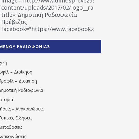
image="http://www.dimosprevezas.gr/wp-
content/uploads/2017/02/logo__radiofonias.jpg"
title="Δημοτική Ραδιοφωνία
Πρέβεζας "
facebook="https://www.facebook.com/%CE%9
%CE%A1%CE%B1%CE%B4%CE%B9%CE%BF%CF%86
%CE%A0%CF%81%CE%AD%CE%B2%CE%B5%CE%B6%
ΜΕΝΟΥ ΡΑΔΙΟΦΩΝΙΑΣ
1531194763766854/" artist="" ]
χική
οφίλ – Διοίκηση
Προφίλ – Διοίκηση
Δημοτική Ραδιοφωνία
Ιστορία
δήσεις – Ανακοινώσεις
Τοπικές Ειδήσεις
Μεταδόσεις
Ανακοινώσεις