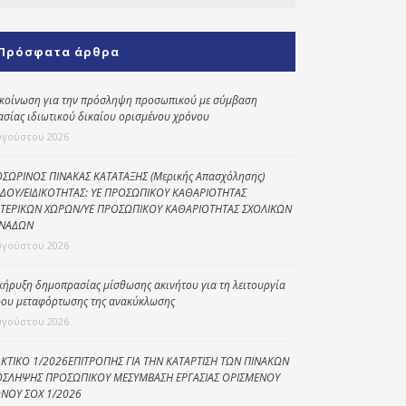
Κοινωνικό
παντοπωλείο
Πρόσφατα άρθρα
Kοινωνικό
φαρμακείο
κοίνωση για την πρόσληψη προσωπικού με σύμβαση
ασίας ιδιωτικού δικαίου ορισμένου χρόνου
Πρόγραμμα
υγούστου 2026
“Βοήθεια στο σπίτι”
Κέντρο Ημερήσιας
ΣΩΡΙΝΟΣ ΠΙΝΑΚΑΣ ΚΑΤΑΤΑΞΗΣ (Μερικής Απασχόλησης)
ΔΟΥ/ΕΙΔΙΚΟΤΗΤΑΣ: ΥΕ ΠΡΟΣΩΠΙΚΟΥ ΚΑΘΑΡΙΟΤΗΤΑΣ
Φροντίδας
ΤΕΡΙΚΩΝ ΧΩΡΩΝ/ΥΕ ΠΡΟΣΩΠΙΚΟΥ ΚΑΘΑΡΙΟΤΗΤΑΣ ΣΧΟΛΙΚΩΝ
Ηλικιωμένων
ΝΑΔΩΝ
(Κ.Η.Φ.Η.) Πρέβεζας
υγούστου 2026
κήρυξη δημοπρασίας μίσθωσης ακινήτου για τη λειτουργία
ου μεταφόρτωσης της ανακύκλωσης
υγούστου 2026
ΚΤΙΚΟ 1/2026ΕΠΙΤΡΟΠΗΣ ΓΙΑ ΤΗΝ ΚΑΤΑΡΤΙΣΗ ΤΩΝ ΠΙΝΑΚΩΝ
ΣΛΗΨΗΣ ΠΡΟΣΩΠΙΚΟΥ ΜΕΣΥΜΒΑΣΗ ΕΡΓΑΣΙΑΣ ΟΡΙΣΜΕΝΟΥ
ΝΟΥ ΣΟΧ 1/2026