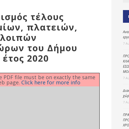
Καθαριότητα και
περιβάλλον
ρισμός τέλους
Δημοτική
αστυνομία
μίων, πλατειών,
Ανα
Γραφείο εσόδων
 λοιπών
εργ
Παιδικοί σταθμοί
7 Α
ώρων του Δήμου
Πολιτική
 έτος 2020
ΠΡΟ
προστασία
ΚΛΑ
ΕΣΩ
ΜΟ
he PDF file must be on exactly the same
7 Α
eb page.
Click here for more info
Δια
χώρ
7 Α
ΠΡΑ
ΠΡΟ
ΧΡΟ