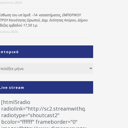
υγούστου 2026
ίσθωση του υπ΄ αριθ. -14- καταστήματος, ΕΜΠΟΡΙΚΟΥ
ΤΡΟΥ Κοινότητας Ωρωπού, Δημ. Ενότητας Λούρου, Δήμου
βεζας εμβαδού 17,50 τ.μ.
Ιουλίου 2026
Ιστορικό
τορικό
Live stream
[html5radio
radiolink="http://sc2.streamwithq.com:8028/stream
radiotype="shoutcast2"
bcolor="ffffff" frameborder="0"