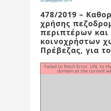
20 Δεκεμβρίου 2019
Επιτροπή
Δημοτικές
478/2019 – Καθο
Ενότητες
χρήσης πεζοδρο
περιπτέρων και
κοινοχρήστων χ
Πρέβεζας, για το
Failed to fetch Error: URL to t
domain as the current w
Αθλητικές
Υποδομές
Αθλητικές
Εκδηλώσεις