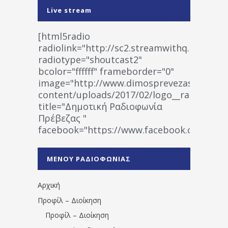
Live stream
[html5radio
radiolink="http://sc2.streamwithq.com:802
radiotype="shoutcast2"
bcolor="ffffff" frameborder="0"
image="http://www.dimosprevezas.gr/wp-
content/uploads/2017/02/logo__radiofonias
title="Δημοτική Ραδιοφωνία
Πρέβεζας "
facebook="https://www.facebook.co
%CE%A1%CE%B1%CE%B4%CE%B9%CE%BF%
%CE%A0%CF%81%CE%AD%CE%B2%CE%B5%
ΜΕΝΟΥ ΡΑΔΙΟΦΩΝΙΑΣ
1531194763766854/" artist="" ]
Αρχική
Προφίλ – Διοίκηση
Προφίλ – Διοίκηση