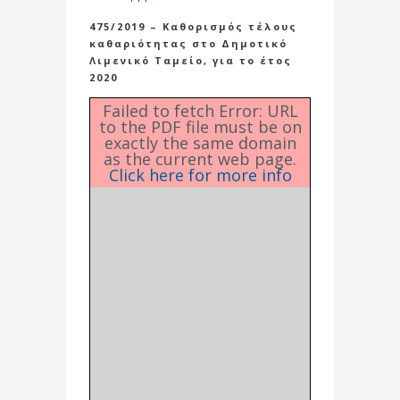
475/2019 – Καθορισμός τέλους
καθαριότητας στο Δημοτικό
Λιμενικό Ταμείο, για το έτος
2020
Failed to fetch Error: URL
to the PDF file must be on
exactly the same domain
as the current web page.
Click here for more info