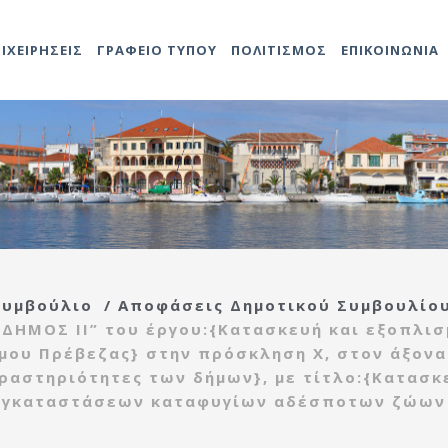
ΠΙΧΕΙΡΗΣΕΙΣ
ΓΡΑΦΕΙΟ ΤΥΠΟΥ
ΠΟΛΙΤΙΣΜΟΣ
ΕΠΙΚΟΙΝΩΝΙΑ
Αντιδήμαρχοι
Προκηρύξεις
Άδειες καταστημάτων
Αναρτήσεις
Video
Ληξιαρχείο
2014-202
Δομές Πο
ο
ης
Προσλήψεων
Γενικός
Προκηρύξεις – Διαγωνισμοί
Δημοτολόγιο
2021-202
Πολιτιστ
τροπή
Γραμματέας
Ανακοινώσεις
Τεχνική υπηρεσία
ας
Υπηρεσιών Δήμου
ής
Εντεταλμένοι
Κέντρο
Συμβούλιο
/
Αποφάσεις Δημοτικού Συμβουλίο
Σύμβουλοι
Αναρτήσεις
εξυπηρέτησης
τροπή
Διάφορες
ΔΗΜΟΣ ΙΙ” του έργου:{Κατασκευή και εξοπλι
ίδας
Οργανόγραμμα
πολιτών(ΚΕΠ)
ιας
ου Πρέβεζας} στην πρόσκληση Χ, στον άξονα 
Πρέβεζας
ραστηριότητες των δήμων}, με τίτλο:{Κατασκ
Πολεοδομία
ρευσης
εγκαταστάσεων καταφυγίων αδέσποτων ζώων
Λαϊκές αγορές