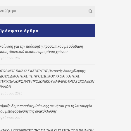
Κοινωνικό
παντοπωλείο
Kοινωνικό
φαρμακείο
Πρόσφατα άρθρα
Πρόγραμμα
“Βοήθεια στο σπίτι”
κοίνωση για την πρόσληψη προσωπικού με σύμβαση
ασίας ιδιωτικού δικαίου ορισμένου χρόνου
Κέντρο Ημερήσιας
υγούστου 2026
Φροντίδας
Ηλικιωμένων
ΣΩΡΙΝΟΣ ΠΙΝΑΚΑΣ ΚΑΤΑΤΑΞΗΣ (Μερικής Απασχόλησης)
(Κ.Η.Φ.Η.) Πρέβεζας
ΔΟΥ/ΕΙΔΙΚΟΤΗΤΑΣ: ΥΕ ΠΡΟΣΩΠΙΚΟΥ ΚΑΘΑΡΙΟΤΗΤΑΣ
ΤΕΡΙΚΩΝ ΧΩΡΩΝ/ΥΕ ΠΡΟΣΩΠΙΚΟΥ ΚΑΘΑΡΙΟΤΗΤΑΣ ΣΧΟΛΙΚΩΝ
ΝΑΔΩΝ
υγούστου 2026
κήρυξη δημοπρασίας μίσθωσης ακινήτου για τη λειτουργία
ου μεταφόρτωσης της ανακύκλωσης
υγούστου 2026
ΚΤΙΚΟ 1/2026ΕΠΙΤΡΟΠΗΣ ΓΙΑ ΤΗΝ ΚΑΤΑΡΤΙΣΗ ΤΩΝ ΠΙΝΑΚΩΝ