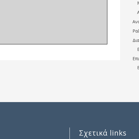
Αν
Ρα
Δι
Επ
Σχετικά links