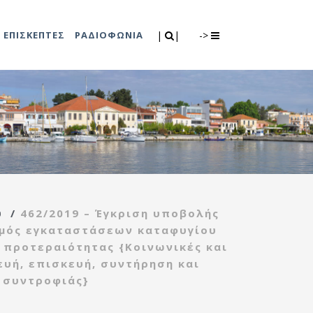
Search
|
|
ΕΠΙΣΚΕΠΤΕΣ
ΡΑΔΙΟΦΩΝΙΑ
|
|
->
0
λιτισμού
Τμήμα Πρόνοιας
7
ικές εκδηλώσεις
Κέντρο
συμβουλευτικής
υποστήριξης
υ
/
462/2019 – Έγκριση υποβολής
γυναικών
σμός εγκαταστάσεων καταφυγίου
Κέντρο ανοιχτής
προτεραιότητας {Κοινωνικές και
προστασίας
ευή, επισκευή, συντήρηση και
ηλικιωμένων
 συντροφιάς}
(Κ.Α.Π.Η.)
Κέντρο κοινότητας