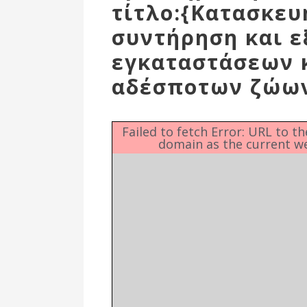
Δημοτική
τίτλο:{Κατασκευ
Βιβλιοθήκη
συντήρηση και ε
Δίκτυο
Εθελοντισμο
εγκαταστάσεων 
Δήμου Πρέβε
αδέσποτων ζώων
Κέντρο δια β
Μάθησης
Failed to fetch Error: URL to t
domain as the current w