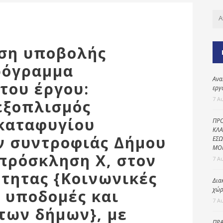
Καθαριότητα και
περιβάλλον
Δημοτική
αστυνομία
ιση υποβολής
Γραφείο εσόδων
ρόγραμμα
Παιδικοί σταθμοί
Ανα
του έργου:
εργ
Πολιτική
7 Α
εξοπλισμός
προστασία
καταφυγίου
ΠΡΟ
ΚΛΑ
 συντροφιάς Δήμου
ΕΣΩ
ΜΟ
πρόσκληση Χ, στον
7 Α
τητας {Κοινωνικές
Δια
χώρ
ς υποδομές και
7 Α
των δήμων}, με
ΠΡΑ