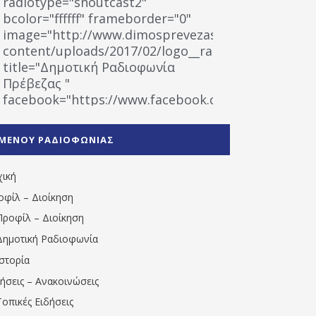
radiotype="shoutcast2"
bcolor="ffffff" frameborder="0"
image="http://www.dimosprevezas.gr/wp-
content/uploads/2017/02/logo__radiofonias.jpg"
title="Δημοτική Ραδιοφωνία
Πρέβεζας "
facebook="https://www.facebook.com/%CE%9
%CE%A1%CE%B1%CE%B4%CE%B9%CE%BF%CF%86
%CE%A0%CF%81%CE%AD%CE%B2%CE%B5%CE%B6%
ΜΕΝΟΥ ΡΑΔΙΟΦΩΝΙΑΣ
1531194763766854/" artist="" ]
χική
οφίλ – Διοίκηση
Προφίλ – Διοίκηση
Δημοτική Ραδιοφωνία
Ιστορία
δήσεις – Ανακοινώσεις
Τοπικές Ειδήσεις