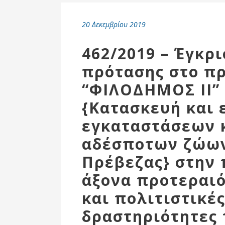
Επιτροπή
Δημοτικές
20 Δεκεμβρίου 2019
Ενότητες
462/2019 – Έγκρ
πρότασης στο π
“ΦΙΛΟΔΗΜΟΣ ΙΙ” 
{Κατασκευή και 
εγκαταστάσεων 
αδέσποτων ζώων
Πρέβεζας} στην 
Αθλητικές
άξονα προτεραιό
Υποδομές
και πολιτιστικέ
Αθλητικές
Εκδηλώσεις
δραστηριότητες 