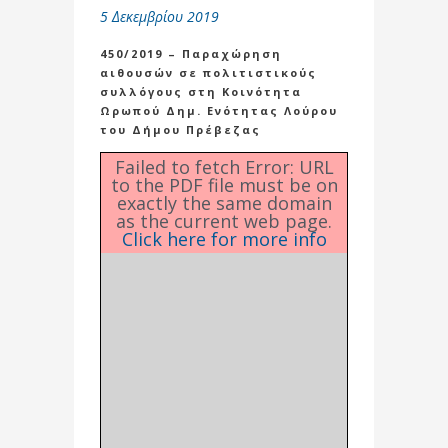
5 Δεκεμβρίου 2019
450/2019 – Παραχώρηση
αιθουσών σε πολιτιστικούς
συλλόγους στη Κοινότητα
Ωρωπού Δημ. Ενότητας Λούρου
του Δήμου Πρέβεζας
Failed to fetch Error: URL
to the PDF file must be on
exactly the same domain
as the current web page.
Click here for more info