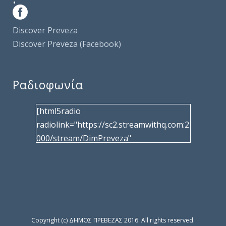
Discover Preveza
Discover Preveza (Facebook)
Ραδιοφωνία
[html5radio
radiolink="https://sc2.streamwithq.com:2
000/stream/DimPreveza"
radiotype="shoutcast2" bcolor="40566d"
frameborder="0" image="/wp-
content/uploads/2017/02/logo__radiofo
nias.jpg" title="Δημοτική Ραδιοφωνία
Πρέβεζας"
facebook="https://www.facebook.com/%
Copyright (c) ΔΗΜΟΣ ΠΡΕΒΕΖΑΣ 2016. All rights reserved.