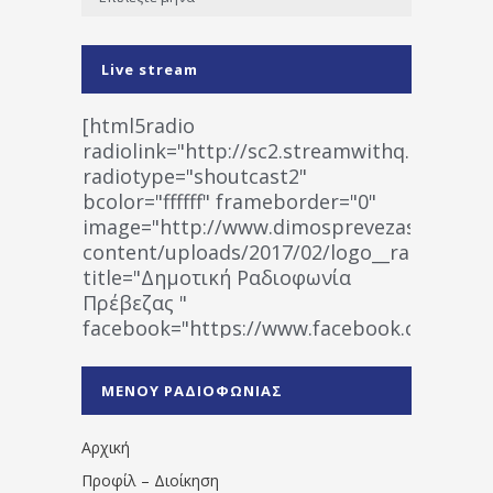
Live stream
[html5radio
radiolink="http://sc2.streamwithq.com:802
radiotype="shoutcast2"
bcolor="ffffff" frameborder="0"
image="http://www.dimosprevezas.gr/wp-
content/uploads/2017/02/logo__radiofonias
title="Δημοτική Ραδιοφωνία
Πρέβεζας "
facebook="https://www.facebook.co
%CE%A1%CE%B1%CE%B4%CE%B9%CE%BF%
%CE%A0%CF%81%CE%AD%CE%B2%CE%B5%
ΜΕΝΟΥ ΡΑΔΙΟΦΩΝΙΑΣ
1531194763766854/" artist="" ]
Αρχική
Προφίλ – Διοίκηση