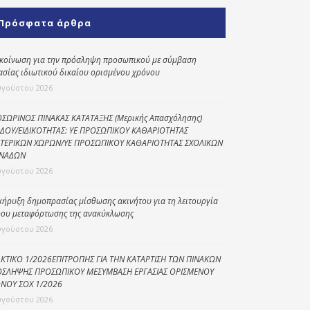
Κοινωνικό
Πρόσφατα άρθρα
παντοπωλείο
Kοινωνικό
κοίνωση για την πρόσληψη προσωπικού με σύμβαση
φαρμακείο
ασίας ιδιωτικού δικαίου ορισμένου χρόνου
υγούστου 2026
Πρόγραμμα
“Βοήθεια στο σπίτι”
ΣΩΡΙΝΟΣ ΠΙΝΑΚΑΣ ΚΑΤΑΤΑΞΗΣ (Μερικής Απασχόλησης)
ΔΟΥ/ΕΙΔΙΚΟΤΗΤΑΣ: ΥΕ ΠΡΟΣΩΠΙΚΟΥ ΚΑΘΑΡΙΟΤΗΤΑΣ
Κέντρο Ημερήσιας
ΤΕΡΙΚΩΝ ΧΩΡΩΝ/ΥΕ ΠΡΟΣΩΠΙΚΟΥ ΚΑΘΑΡΙΟΤΗΤΑΣ ΣΧΟΛΙΚΩΝ
Φροντίδας
ΝΑΔΩΝ
Ηλικιωμένων
υγούστου 2026
(Κ.Η.Φ.Η.) Πρέβεζας
κήρυξη δημοπρασίας μίσθωσης ακινήτου για τη λειτουργία
ου μεταφόρτωσης της ανακύκλωσης
υγούστου 2026
ΚΤΙΚΟ 1/2026ΕΠΙΤΡΟΠΗΣ ΓΙΑ ΤΗΝ ΚΑΤΑΡΤΙΣΗ ΤΩΝ ΠΙΝΑΚΩΝ
ΣΛΗΨΗΣ ΠΡΟΣΩΠΙΚΟΥ ΜΕΣΥΜΒΑΣΗ ΕΡΓΑΣΙΑΣ ΟΡΙΣΜΕΝΟΥ
ΝΟΥ ΣΟΧ 1/2026
υγούστου 2026