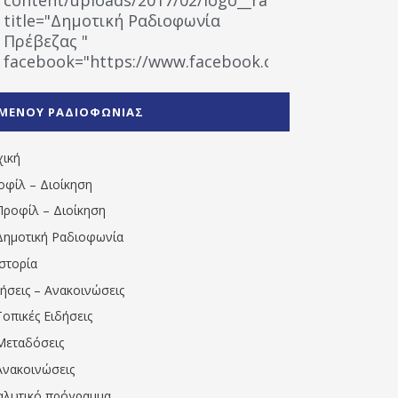
title="Δημοτική Ραδιοφωνία
Πρέβεζας "
facebook="https://www.facebook.com/%CE%9
%CE%A1%CE%B1%CE%B4%CE%B9%CE%BF%CF%86
%CE%A0%CF%81%CE%AD%CE%B2%CE%B5%CE%B6%
ΜΕΝΟΥ ΡΑΔΙΟΦΩΝΙΑΣ
1531194763766854/" artist="" ]
χική
οφίλ – Διοίκηση
Προφίλ – Διοίκηση
Δημοτική Ραδιοφωνία
Ιστορία
δήσεις – Ανακοινώσεις
Τοπικές Ειδήσεις
Μεταδόσεις
Ανακοινώσεις
αλυτικό πρόγραμμα