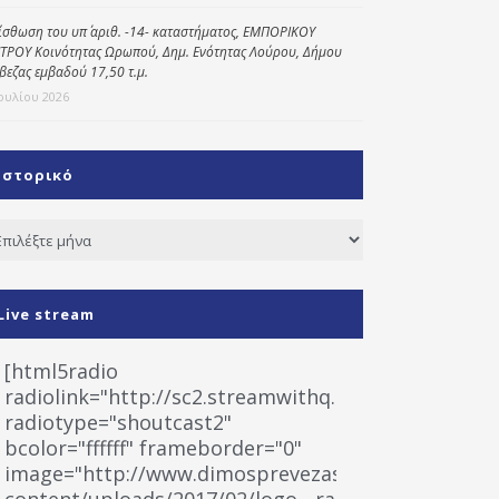
ίσθωση του υπ΄ αριθ. -14- καταστήματος, ΕΜΠΟΡΙΚΟΥ
ΤΡΟΥ Κοινότητας Ωρωπού, Δημ. Ενότητας Λούρου, Δήμου
βεζας εμβαδού 17,50 τ.μ.
Ιουλίου 2026
Ιστορικό
τορικό
Live stream
[html5radio
radiolink="http://sc2.streamwithq.com:8028/stream
radiotype="shoutcast2"
bcolor="ffffff" frameborder="0"
image="http://www.dimosprevezas.gr/wp-
content/uploads/2017/02/logo__radiofonias.jpg"