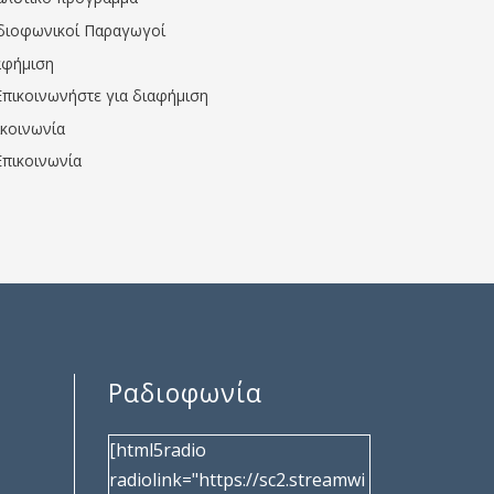
διοφωνικοί Παραγωγοί
αφήμιση
Επικοινωνήστε για διαφήμιση
ικοινωνία
Επικοινωνία
Ραδιοφωνία
[html5radio
radiolink="https://sc2.streamwi