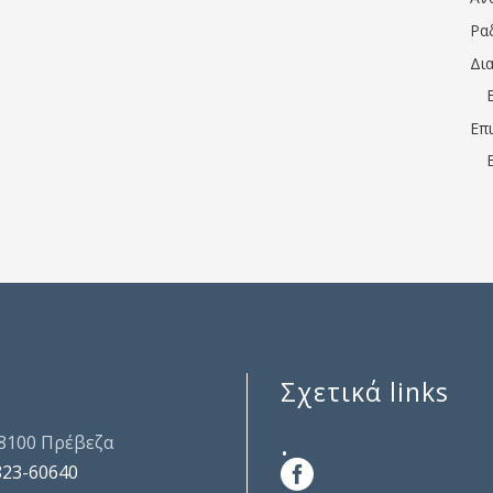
Ρα
Δι
Επ
Σχετικά links
.
48100 Πρέβεζα
823-60640