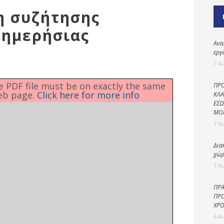
Καθαριότητα και
η συζήτησης
περιβάλλον
 ημερήσιας
Δημοτική
αστυνομία
Ανα
εργ
Γραφείο εσόδων
7 Α
Παιδικοί σταθμοί
he PDF file must be on exactly the same
ΠΡΟ
eb page.
Click here for more info
Πολιτική
ΚΛΑ
ΕΣΩ
προστασία
ΜΟ
7 Α
Δια
χώρ
7 Α
ΠΡΑ
ΠΡΟ
ΧΡΟ
6 Α