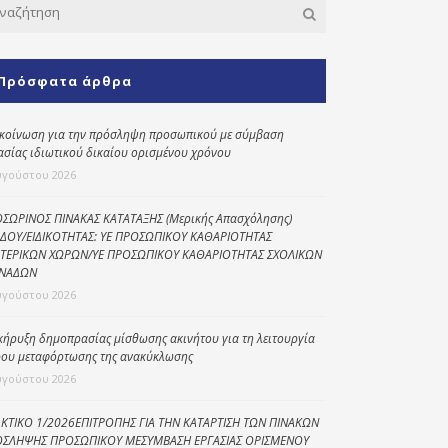
Κοινωνικό
παντοπωλείο
Πρόσφατα άρθρα
Kοινωνικό
φαρμακείο
κοίνωση για την πρόσληψη προσωπικού με σύμβαση
Πρόγραμμα
ασίας ιδιωτικού δικαίου ορισμένου χρόνου
“Βοήθεια στο σπίτι”
υγούστου 2026
Κέντρο Ημερήσιας
Φροντίδας
ΣΩΡΙΝΟΣ ΠΙΝΑΚΑΣ ΚΑΤΑΤΑΞΗΣ (Μερικής Απασχόλησης)
Ηλικιωμένων
ΔΟΥ/ΕΙΔΙΚΟΤΗΤΑΣ: ΥΕ ΠΡΟΣΩΠΙΚΟΥ ΚΑΘΑΡΙΟΤΗΤΑΣ
(Κ.Η.Φ.Η.) Πρέβεζας
ΤΕΡΙΚΩΝ ΧΩΡΩΝ/ΥΕ ΠΡΟΣΩΠΙΚΟΥ ΚΑΘΑΡΙΟΤΗΤΑΣ ΣΧΟΛΙΚΩΝ
ΝΑΔΩΝ
υγούστου 2026
κήρυξη δημοπρασίας μίσθωσης ακινήτου για τη λειτουργία
ου μεταφόρτωσης της ανακύκλωσης
υγούστου 2026
ΚΤΙΚΟ 1/2026ΕΠΙΤΡΟΠΗΣ ΓΙΑ ΤΗΝ ΚΑΤΑΡΤΙΣΗ ΤΩΝ ΠΙΝΑΚΩΝ
ΣΛΗΨΗΣ ΠΡΟΣΩΠΙΚΟΥ ΜΕΣΥΜΒΑΣΗ ΕΡΓΑΣΙΑΣ ΟΡΙΣΜΕΝΟΥ