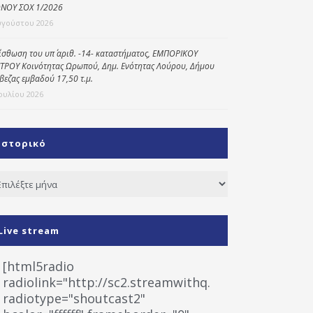
ΝΟΥ ΣΟΧ 1/2026
υγούστου 2026
ίσθωση του υπ΄ αριθ. -14- καταστήματος, ΕΜΠΟΡΙΚΟΥ
ΤΡΟΥ Κοινότητας Ωρωπού, Δημ. Ενότητας Λούρου, Δήμου
βεζας εμβαδού 17,50 τ.μ.
Ιουλίου 2026
Ιστορικό
τορικό
Live stream
[html5radio
radiolink="http://sc2.streamwithq.com:8028/stream
radiotype="shoutcast2"