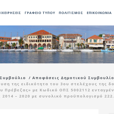
ΠΙΧΕΙΡΗΣΕΙΣ
ΓΡΑΦΕΙΟ ΤΥΠΟΥ
ΠΟΛΙΤΙΣΜΟΣ
ΕΠΙΚΟΙΝΩΝΙΑ
Αντιδήμαρχοι
Προκηρύξεις
Άδειες καταστημάτων
Αναρτήσεις
Video
Ληξιαρχείο
2014-202
Δομές Πο
ο
ης
Προσλήψεων
Γενικός
Προκηρύξεις – Διαγωνισμοί
Δημοτολόγιο
2021-202
Πολιτιστ
τροπή
Γραμματέας
Ανακοινώσεις
Τεχνική υπηρεσία
ας
Υπηρεσιών Δήμου
ής
Εντεταλμένοι
Κέντρο
 Συμβούλιο
/
Αποφάσεις Δημοτικού Συμβουλί
Σύμβουλοι
Αναρτήσεις
εξυπηρέτησης
τροπή
Διάφορες
ευση της ειδικότητα του 3ου στελέχους της 
ίδας
Οργανόγραμμα
πολιτών(ΚΕΠ)
ιας
υ Πρέβεζας» με Κωδικό ΟΠΣ 5002112 ενταγμέ
Πρέβεζας
 2014 – 2020 με συνολικό προϋπολογισμό 222.
Πολεοδομία
ρευσης
Λαϊκές αγορές