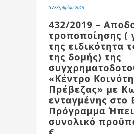
Επιτροπή
5 Δεκεμβρίου 2019
Δημοτικές
Ενότητες
432/2019 – Αποδ
τροποποίησης ( 
της ειδικότητα 
της δομής) της
συγχρηματοδοτο
«Κέντρο Κοινότη
Πρέβεζας» με Κ
ενταγμένης στο 
Αθλητικές
Υποδομές
Πρόγραμμα Ήπειρ
Αθλητικές
συνολικό προϋπο
Εκδηλώσεις
€