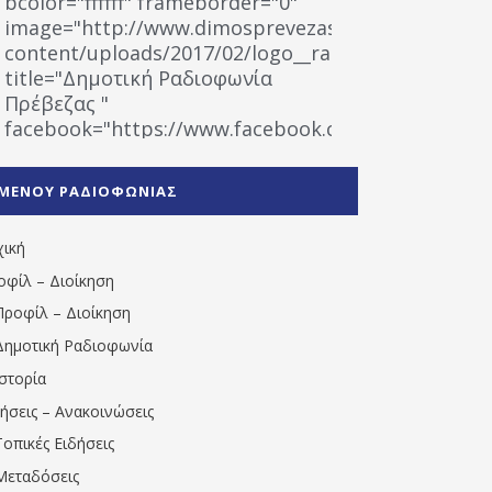
bcolor="ffffff" frameborder="0"
image="http://www.dimosprevezas.gr/wp-
content/uploads/2017/02/logo__radiofonias.jpg"
title="Δημοτική Ραδιοφωνία
Πρέβεζας "
facebook="https://www.facebook.com/%CE%9
%CE%A1%CE%B1%CE%B4%CE%B9%CE%BF%CF%86
%CE%A0%CF%81%CE%AD%CE%B2%CE%B5%CE%B6%
ΜΕΝΟΥ ΡΑΔΙΟΦΩΝΙΑΣ
1531194763766854/" artist="" ]
χική
οφίλ – Διοίκηση
Προφίλ – Διοίκηση
Δημοτική Ραδιοφωνία
Ιστορία
δήσεις – Ανακοινώσεις
Τοπικές Ειδήσεις
Μεταδόσεις