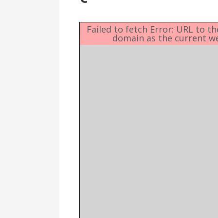
Δημοτική
Βιβλιοθήκη
Δίκτυο
Failed to fetch Error: URL to t
domain as the current w
Εθελοντισμο
Δήμου Πρέβε
Κέντρο δια β
Μάθησης