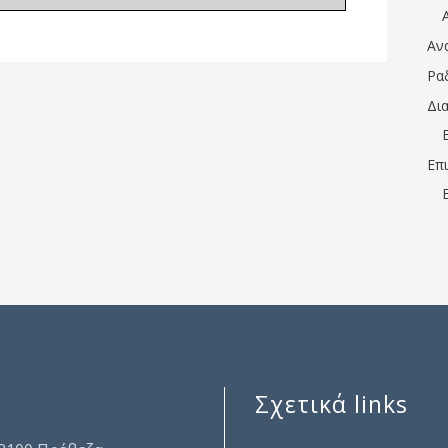
Αν
Ρα
Δι
Επ
Σχετικά links