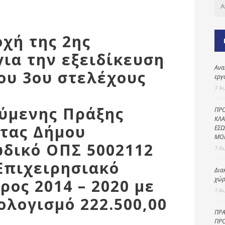
Καθαριότητα και
περιβάλλον
Δημοτική
οχή της 2ης
αστυνομία
για την εξειδίκευση
Γραφείο εσόδων
Ανα
του 3ου στελέχους
Παιδικοί σταθμοί
εργ
7 Α
Πολιτική
προστασία
ύμενης Πράξης
ΠΡΟ
ΚΛΑ
τας Δήμου
ΕΣΩ
ΜΟ
ωδικό ΟΠΣ 5002112
7 Α
Επιχειρησιακό
Δια
χώρ
ος 2014 – 2020 με
7 Α
λογισμό 222.500,00
ΠΡΑ
ΠΡΟ