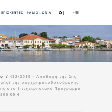
Search
|
|
ΕΠΙΣΚΕΠΤΕΣ
ΡΑΔΙΟΦΩΝΙΑ
|
|
->
0
λιτισμού
Τμήμα Πρόνοιας
7
ικές εκδηλώσεις
Κέντρο
συμβουλευτικής
υποστήριξης
ου
/
432/2019 – Αποδοχή της 2ης
γυναικών
δομής) της συγχρηματοδοτούμενης
Κέντρο ανοιχτής
νης στο Επιχειρησιακό Πρόγραμμα
προστασίας
500,00 €
ηλικιωμένων
(Κ.Α.Π.Η.)
Κέντρο κοινότητας