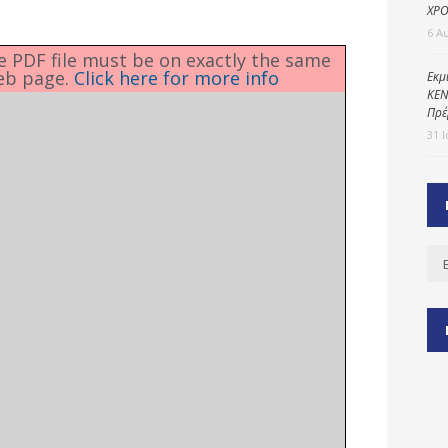
ΧΡΟ
6 Α
he PDF file must be on exactly the same
eb page.
Click here for more info
ύ
Εκμ
ΚΕΝ
ζας
Πρέ
ίου
31 
Ισ