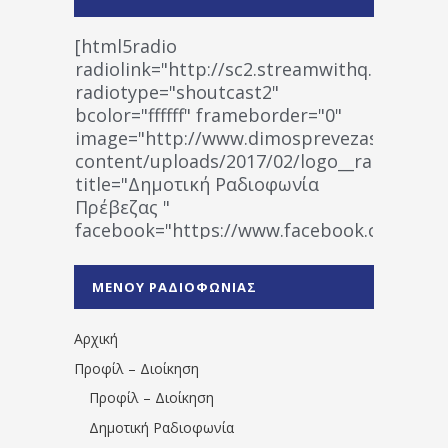
[html5radio
radiolink="http://sc2.streamwithq.com:802
radiotype="shoutcast2"
bcolor="ffffff" frameborder="0"
image="http://www.dimosprevezas.gr/wp-
content/uploads/2017/02/logo__radiofonias
title="Δημοτική Ραδιοφωνία
Πρέβεζας "
facebook="https://www.facebook.co
%CE%A1%CE%B1%CE%B4%CE%B9%CE%BF%
%CE%A0%CF%81%CE%AD%CE%B2%CE%B5%
ΜΕΝΟΥ ΡΑΔΙΟΦΩΝΙΑΣ
1531194763766854/" artist="" ]
Αρχική
Προφίλ – Διοίκηση
Προφίλ – Διοίκηση
Δημοτική Ραδιοφωνία