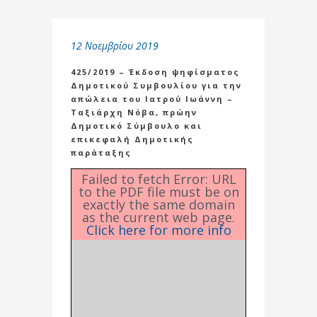
12 Νοεμβρίου 2019
425/2019 – Έκδοση ψηφίσματος
Δημοτικού Συμβουλίου για την
απώλεια του Ιατρού Ιωάννη –
Ταξιάρχη Νόβα, πρώην
Δημοτικό Σύμβουλο και
επικεφαλή Δημοτικής
παράταξης
Failed to fetch Error: URL
to the PDF file must be on
exactly the same domain
as the current web page.
Click here for more info