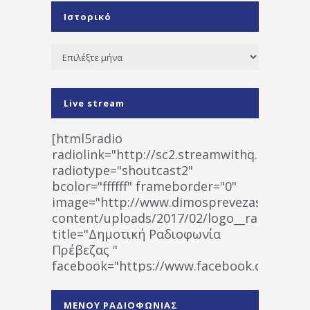
Ιστορικό
Ιστορικό
Live stream
[html5radio
radiolink="http://sc2.streamwithq.com:802
radiotype="shoutcast2"
bcolor="ffffff" frameborder="0"
image="http://www.dimosprevezas.gr/wp-
content/uploads/2017/02/logo__radiofonias
title="Δημοτική Ραδιοφωνία
Πρέβεζας "
facebook="https://www.facebook.co
%CE%A1%CE%B1%CE%B4%CE%B9%CE%BF%
%CE%A0%CF%81%CE%AD%CE%B2%CE%B5%
ΜΕΝΟΥ ΡΑΔΙΟΦΩΝΙΑΣ