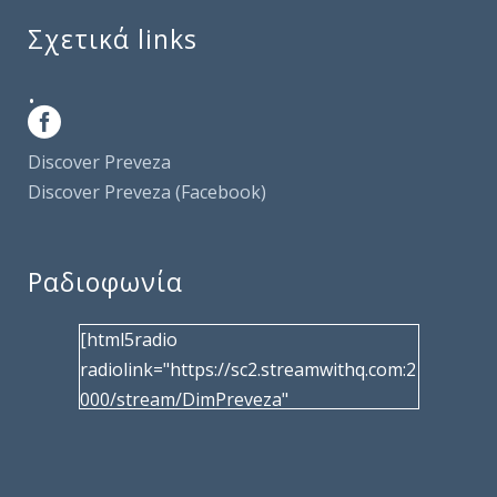
Σχετικά links
.
Discover Preveza
Discover Preveza (Facebook)
Ραδιοφωνία
[html5radio
radiolink="https://sc2.streamwithq.com:2
000/stream/DimPreveza"
radiotype="shoutcast2" bcolor="40566d"
frameborder="0" image="/wp-
content/uploads/2017/02/logo__radiofo