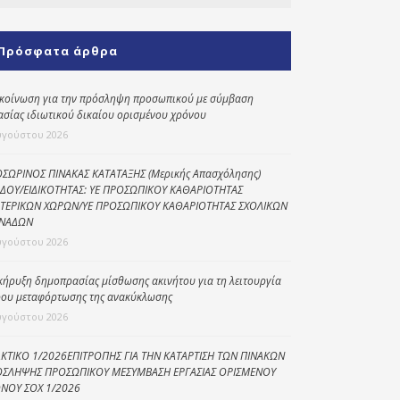
Κοινωνικό
παντοπωλείο
Πρόσφατα άρθρα
Kοινωνικό
φαρμακείο
κοίνωση για την πρόσληψη προσωπικού με σύμβαση
ασίας ιδιωτικού δικαίου ορισμένου χρόνου
Πρόγραμμα
υγούστου 2026
“Βοήθεια στο σπίτι”
Κέντρο Ημερήσιας
ΣΩΡΙΝΟΣ ΠΙΝΑΚΑΣ ΚΑΤΑΤΑΞΗΣ (Μερικής Απασχόλησης)
ΔΟΥ/ΕΙΔΙΚΟΤΗΤΑΣ: ΥΕ ΠΡΟΣΩΠΙΚΟΥ ΚΑΘΑΡΙΟΤΗΤΑΣ
Φροντίδας
ΤΕΡΙΚΩΝ ΧΩΡΩΝ/ΥΕ ΠΡΟΣΩΠΙΚΟΥ ΚΑΘΑΡΙΟΤΗΤΑΣ ΣΧΟΛΙΚΩΝ
Ηλικιωμένων
ΝΑΔΩΝ
(Κ.Η.Φ.Η.) Πρέβεζας
υγούστου 2026
κήρυξη δημοπρασίας μίσθωσης ακινήτου για τη λειτουργία
ου μεταφόρτωσης της ανακύκλωσης
υγούστου 2026
ΚΤΙΚΟ 1/2026ΕΠΙΤΡΟΠΗΣ ΓΙΑ ΤΗΝ ΚΑΤΑΡΤΙΣΗ ΤΩΝ ΠΙΝΑΚΩΝ
ΣΛΗΨΗΣ ΠΡΟΣΩΠΙΚΟΥ ΜΕΣΥΜΒΑΣΗ ΕΡΓΑΣΙΑΣ ΟΡΙΣΜΕΝΟΥ
ΝΟΥ ΣΟΧ 1/2026