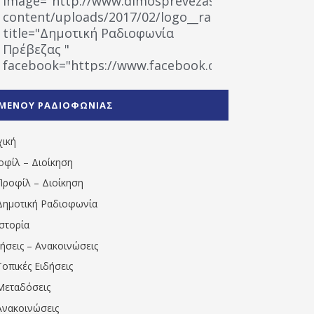
image="http://www.dimosprevezas.gr/wp-
content/uploads/2017/02/logo__radiofonias.jpg"
title="Δημοτική Ραδιοφωνία
Πρέβεζας "
facebook="https://www.facebook.com/%CE%9
%CE%A1%CE%B1%CE%B4%CE%B9%CE%BF%CF%86
%CE%A0%CF%81%CE%AD%CE%B2%CE%B5%CE%B6%
ΜΕΝΟΥ ΡΑΔΙΟΦΩΝΙΑΣ
1531194763766854/" artist="" ]
χική
οφίλ – Διοίκηση
Προφίλ – Διοίκηση
Δημοτική Ραδιοφωνία
Ιστορία
δήσεις – Ανακοινώσεις
Τοπικές Ειδήσεις
Μεταδόσεις
Ανακοινώσεις