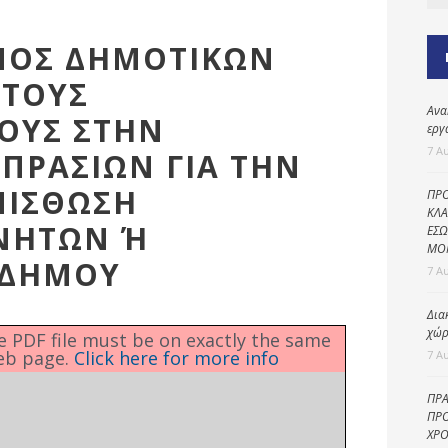
Καθαριότητα και
περιβάλλον
ΣΜΟΣ ΔΗΜΟΤΙΚΩΝ
Δημοτική
αστυνομία
 ΤΟΥΣ
Ανα
Γραφείο εσόδων
ΟΥΣ ΣΤΗΝ
εργ
Παιδικοί σταθμοί
7 Α
ΠΡΑΣΙΩΝ ΓΙΑ ΤΗΝ
Πολιτική
ΜΙΣΘΩΣΗ
ΠΡΟ
προστασία
ΚΛΑ
ΝΗΤΩΝ Ή
ΕΣΩ
ΜΟ
 ΔΗΜΟΥ
7 Α
Δια
χώρ
he PDF file must be on exactly the same
eb page.
Click here for more info
7 Α
ΠΡΑ
ΠΡΟ
ΧΡΟ