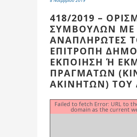
8 Νοεμβρίου 2019
Επιτροπή
Δημοτικές
418/2019 – ΟΡΙ
Ενότητες
ΣΥΜΒΟΥΛΩΝ ΜΕ
ΑΝΑΠΛΗΡΩΤΕΣ Τ
ΕΠΙΤΡΟΠΗ ΔΗΜΟ
ΕΚΠΟΙΗΣΗ Ή ΕΚ
ΠΡΑΓΜΑΤΩΝ (ΚΙ
ΑΚΙΝΗΤΩΝ) ΤΟΥ
Αθλητικές
Failed to fetch Error: URL to t
domain as the current w
Υποδομές
Αθλητικές
Εκδηλώσεις