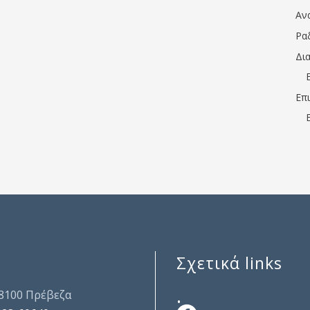
Αν
Ρα
Δι
Επ
Σχετικά links
.
48100 Πρέβεζα