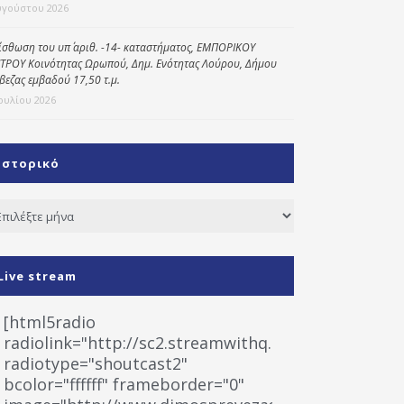
υγούστου 2026
ίσθωση του υπ΄ αριθ. -14- καταστήματος, ΕΜΠΟΡΙΚΟΥ
ΤΡΟΥ Κοινότητας Ωρωπού, Δημ. Ενότητας Λούρου, Δήμου
βεζας εμβαδού 17,50 τ.μ.
Ιουλίου 2026
Ιστορικό
τορικό
Live stream
[html5radio
radiolink="http://sc2.streamwithq.com:8028/stream
radiotype="shoutcast2"
bcolor="ffffff" frameborder="0"