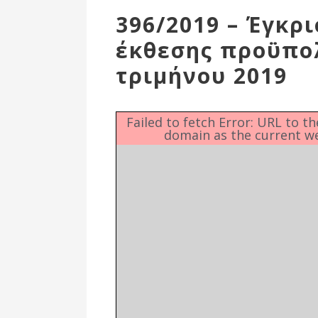
Επιτροπή
396/2019 – Έγκρι
Δημοτικές
έκθεσης προϋπολ
Ενότητες
τριμήνου 2019
Failed to fetch Error: URL to t
domain as the current w
Αθλητικές
Υποδομές
Αθλητικές
Εκδηλώσεις