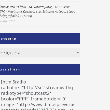
ίσθωση του υπ΄ αριθ. -14- καταστήματος, ΕΜΠΟΡΙΚΟΥ
ΤΡΟΥ Κοινότητας Ωρωπού, Δημ. Ενότητας Λούρου, Δήμου
βεζας εμβαδού 17,50 τ.μ.
Ιουλίου 2026
Ιστορικό
τορικό
Live stream
[html5radio
radiolink="http://sc2.streamwithq.com:8028/stream
radiotype="shoutcast2"
bcolor="ffffff" frameborder="0"
image="http://www.dimosprevezas.gr/wp-
content/uploads/2017/02/logo__radiofonias.jpg"