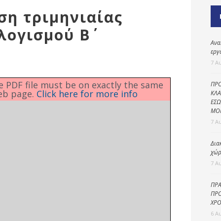
Καθαριότητα και
ση τριμηνιαίας
περιβάλλον
ογισμού Β΄
Δημοτική
αστυνομία
Ανα
εργ
Γραφείο εσόδων
7 Α
Παιδικοί σταθμοί
he PDF file must be on exactly the same
ΠΡΟ
eb page.
Click here for more info
Πολιτική
ΚΛΑ
ΕΣΩ
προστασία
ΜΟ
7 Α
Δια
χώρ
7 Α
ΠΡΑ
ΠΡΟ
ΧΡΟ
6 Α