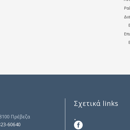
Ρα
Δι
Επ
Σχετικά links
.
48100 Πρέβεζα
823-60640