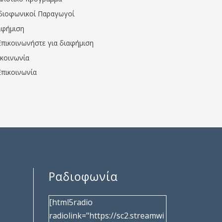
διοφωνικοί Παραγωγοί
αφήμιση
Επικοινωνήστε για διαφήμιση
ικοινωνία
Επικοινωνία
Ραδιοφωνία
[html5radio
radiolink="https://sc2.streamwi