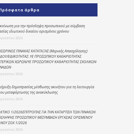
Κοινωνικό
Πρόσφατα άρθρα
παντοπωλείο
Kοινωνικό
κοίνωση για την πρόσληψη προσωπικού με σύμβαση
φαρμακείο
ασίας ιδιωτικού δικαίου ορισμένου χρόνου
υγούστου 2026
Πρόγραμμα
“Βοήθεια στο σπίτι”
ΣΩΡΙΝΟΣ ΠΙΝΑΚΑΣ ΚΑΤΑΤΑΞΗΣ (Μερικής Απασχόλησης)
ΔΟΥ/ΕΙΔΙΚΟΤΗΤΑΣ: ΥΕ ΠΡΟΣΩΠΙΚΟΥ ΚΑΘΑΡΙΟΤΗΤΑΣ
Κέντρο Ημερήσιας
ΤΕΡΙΚΩΝ ΧΩΡΩΝ/ΥΕ ΠΡΟΣΩΠΙΚΟΥ ΚΑΘΑΡΙΟΤΗΤΑΣ ΣΧΟΛΙΚΩΝ
Φροντίδας
ΝΑΔΩΝ
Ηλικιωμένων
υγούστου 2026
(Κ.Η.Φ.Η.) Πρέβεζας
κήρυξη δημοπρασίας μίσθωσης ακινήτου για τη λειτουργία
ου μεταφόρτωσης της ανακύκλωσης
υγούστου 2026
ΚΤΙΚΟ 1/2026ΕΠΙΤΡΟΠΗΣ ΓΙΑ ΤΗΝ ΚΑΤΑΡΤΙΣΗ ΤΩΝ ΠΙΝΑΚΩΝ
ΣΛΗΨΗΣ ΠΡΟΣΩΠΙΚΟΥ ΜΕΣΥΜΒΑΣΗ ΕΡΓΑΣΙΑΣ ΟΡΙΣΜΕΝΟΥ
ΝΟΥ ΣΟΧ 1/2026
υγούστου 2026