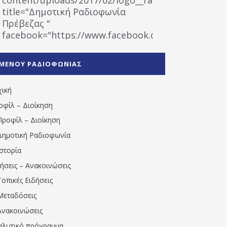
title="Δημοτική Ραδιοφωνία
Πρέβεζας "
facebook="https://www.facebook.com/%CE%9
%CE%A1%CE%B1%CE%B4%CE%B9%CE%BF%CF%86
%CE%A0%CF%81%CE%AD%CE%B2%CE%B5%CE%B6%
ΜΕΝΟΥ ΡΑΔΙΟΦΩΝΙΑΣ
1531194763766854/" artist="" ]
χική
οφίλ – Διοίκηση
Προφίλ – Διοίκηση
Δημοτική Ραδιοφωνία
Ιστορία
δήσεις – Ανακοινώσεις
Τοπικές Ειδήσεις
Μεταδόσεις
Ανακοινώσεις
αλυτικό πρόγραμμα