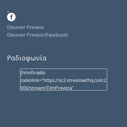
.
Discover Preveza
Discover Preveza (Facebook)
Ραδιοφωνία
[html5radio
radiolink="https://sc2.streamwithq.com:2
000/stream/DimPreveza"
radiotype="shoutcast2" bcolor="40566d"
frameborder="0" image="/wp-
content/uploads/2017/02/logo__radiofo
nias.jpg" title="Δημοτική Ραδιοφωνία
Πρέβεζας"