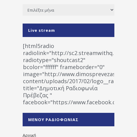
Ιστορικό
Live stream
[html5radio
radiolink="http://sc2.streamwithq.com:802
radiotype="shoutcast2"
bcolor="ffffff" frameborder="0"
image="http://www.dimosprevezas.gr/wp-
content/uploads/2017/02/logo__radiofonias
title="Δημοτική Ραδιοφωνία
Πρέβεζας "
facebook="https://www.facebook.co
%CE%A1%CE%B1%CE%B4%CE%B9%CE%BF%
%CE%A0%CF%81%CE%AD%CE%B2%CE%B5%
ΜΕΝΟΥ ΡΑΔΙΟΦΩΝΙΑΣ
1531194763766854/" artist="" ]
Αρχική