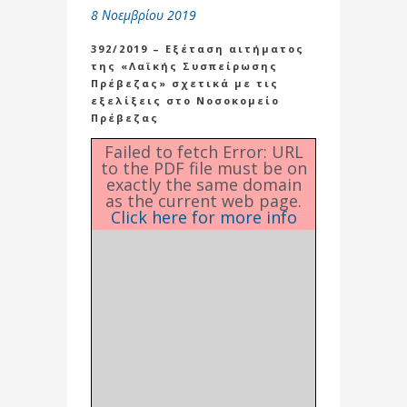
8 Νοεμβρίου 2019
392/2019 – Εξέταση αιτήματος
της «Λαϊκής Συσπείρωσης
Πρέβεζας» σχετικά με τις
εξελίξεις στο Νοσοκομείο
Πρέβεζας
Failed to fetch Error: URL
to the PDF file must be on
exactly the same domain
as the current web page.
Click here for more info