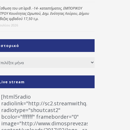
ίσθωση του υπ΄ αριθ. -14- καταστήματος, ΕΜΠΟΡΙΚΟΥ
ΤΡΟΥ Κοινότητας Ωρωπού, Δημ. Ενότητας Λούρου, Δήμου
βεζας εμβαδού 17,50 τ.μ.
Ιουλίου 2026
Ιστορικό
τορικό
Live stream
[html5radio
radiolink="http://sc2.streamwithq.com:8028/stream
radiotype="shoutcast2"
bcolor="ffffff" frameborder="0"
image="http://www.dimosprevezas.gr/wp-
content/uploads/2017/02/logo__radiofonias.jpg"