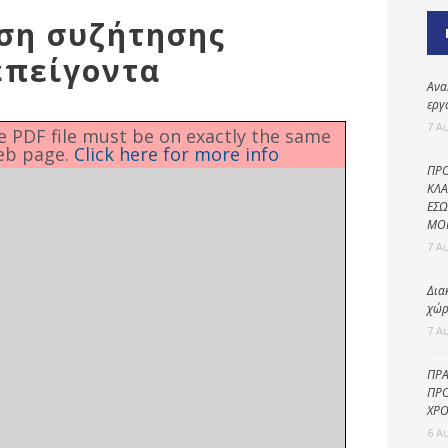
Καθαριότητα και
ιση συζήτησης
περιβάλλον
επείγοντα
Δημοτική
αστυνομία
Ανα
εργ
Γραφείο εσόδων
7 Α
he PDF file must be on exactly the same
eb page.
Click here for more info
Παιδικοί σταθμοί
ΠΡΟ
Πολιτική
ΚΛΑ
ΕΣΩ
προστασία
ΜΟ
7 Α
Δια
χώρ
7 Α
ΠΡΑ
ΠΡΟ
ΧΡΟ
6 Α