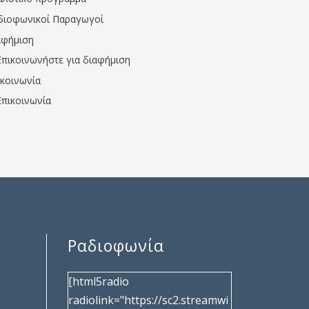
διοφωνικοί Παραγωγοί
αφήμιση
Επικοινωνήστε για διαφήμιση
ικοινωνία
Επικοινωνία
Ραδιοφωνία
[html5radio
radiolink="https://sc2.streamwi