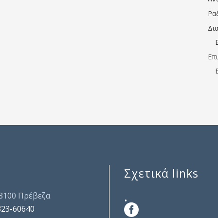
Ρα
Δι
Επ
Σχετικά links
.
48100 Πρέβεζα
823-60640