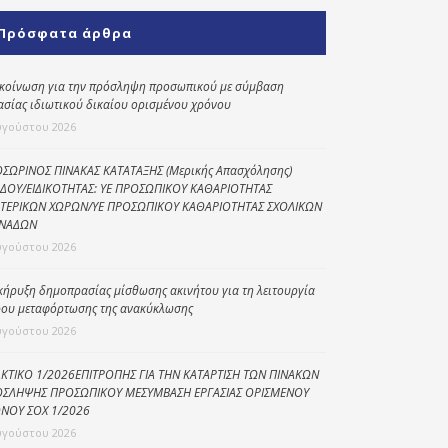
Κοινωνικό
Πρόσφατα άρθρα
παντοπωλείο
Kοινωνικό
κοίνωση για την πρόσληψη προσωπικού με σύμβαση
φαρμακείο
ασίας ιδιωτικού δικαίου ορισμένου χρόνου
υγούστου 2026
Πρόγραμμα
“Βοήθεια στο σπίτι”
ΣΩΡΙΝΟΣ ΠΙΝΑΚΑΣ ΚΑΤΑΤΑΞΗΣ (Μερικής Απασχόλησης)
ΔΟΥ/ΕΙΔΙΚΟΤΗΤΑΣ: ΥΕ ΠΡΟΣΩΠΙΚΟΥ ΚΑΘΑΡΙΟΤΗΤΑΣ
Κέντρο Ημερήσιας
ΤΕΡΙΚΩΝ ΧΩΡΩΝ/ΥΕ ΠΡΟΣΩΠΙΚΟΥ ΚΑΘΑΡΙΟΤΗΤΑΣ ΣΧΟΛΙΚΩΝ
Φροντίδας
ΝΑΔΩΝ
Ηλικιωμένων
υγούστου 2026
(Κ.Η.Φ.Η.) Πρέβεζας
κήρυξη δημοπρασίας μίσθωσης ακινήτου για τη λειτουργία
ου μεταφόρτωσης της ανακύκλωσης
υγούστου 2026
ΚΤΙΚΟ 1/2026ΕΠΙΤΡΟΠΗΣ ΓΙΑ ΤΗΝ ΚΑΤΑΡΤΙΣΗ ΤΩΝ ΠΙΝΑΚΩΝ
ΣΛΗΨΗΣ ΠΡΟΣΩΠΙΚΟΥ ΜΕΣΥΜΒΑΣΗ ΕΡΓΑΣΙΑΣ ΟΡΙΣΜΕΝΟΥ
ΝΟΥ ΣΟΧ 1/2026
υγούστου 2026