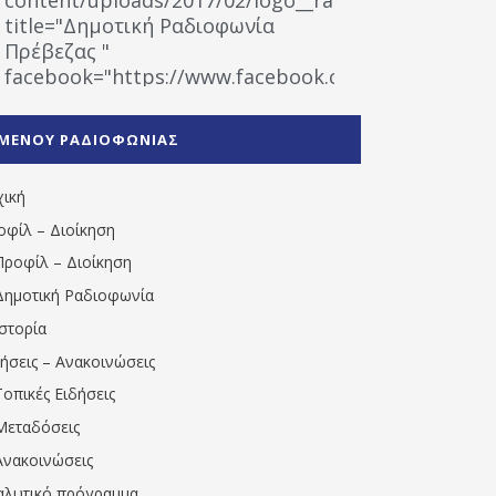
title="Δημοτική Ραδιοφωνία
Πρέβεζας "
facebook="https://www.facebook.com/%CE%9
%CE%A1%CE%B1%CE%B4%CE%B9%CE%BF%CF%86
%CE%A0%CF%81%CE%AD%CE%B2%CE%B5%CE%B6%
ΜΕΝΟΥ ΡΑΔΙΟΦΩΝΙΑΣ
1531194763766854/" artist="" ]
χική
οφίλ – Διοίκηση
Προφίλ – Διοίκηση
Δημοτική Ραδιοφωνία
Ιστορία
δήσεις – Ανακοινώσεις
Τοπικές Ειδήσεις
Μεταδόσεις
Ανακοινώσεις
αλυτικό πρόγραμμα