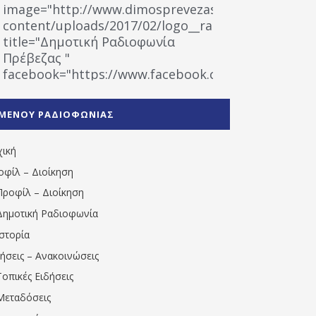
image="http://www.dimosprevezas.gr/wp-
content/uploads/2017/02/logo__radiofonias.jpg"
title="Δημοτική Ραδιοφωνία
Πρέβεζας "
facebook="https://www.facebook.com/%CE%9
%CE%A1%CE%B1%CE%B4%CE%B9%CE%BF%CF%86
%CE%A0%CF%81%CE%AD%CE%B2%CE%B5%CE%B6%
ΜΕΝΟΥ ΡΑΔΙΟΦΩΝΙΑΣ
1531194763766854/" artist="" ]
χική
οφίλ – Διοίκηση
Προφίλ – Διοίκηση
Δημοτική Ραδιοφωνία
Ιστορία
δήσεις – Ανακοινώσεις
Τοπικές Ειδήσεις
Μεταδόσεις