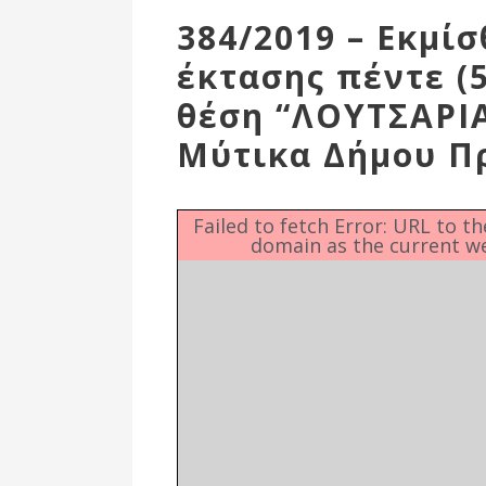
Επιτροπή
384/2019 – Εκμί
Δημοτικές
έκτασης πέντε (
Ενότητες
θέση “ΛΟΥΤΣΑΡΙΑ
Μύτικα Δήμου Π
Failed to fetch Error: URL to t
domain as the current w
Αθλητικές
Υποδομές
Αθλητικές
Εκδηλώσεις