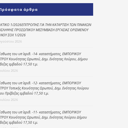
Κοινωνικό
Πρόσφατα άρθρα
παντοπωλείο
Kοινωνικό
ΚΤΙΚΟ 1/2026ΕΠΙΤΡΟΠΗΣ ΓΙΑ ΤΗΝ ΚΑΤΑΡΤΙΣΗ ΤΩΝ ΠΙΝΑΚΩΝ
φαρμακείο
ΣΛΗΨΗΣ ΠΡΟΣΩΠΙΚΟΥ ΜΕΣΥΜΒΑΣΗ ΕΡΓΑΣΙΑΣ ΟΡΙΣΜΕΝΟΥ
ΝΟΥ ΣΟΧ 1/2026
Πρόγραμμα
υγούστου 2026
“Βοήθεια στο σπίτι”
ίσθωση του υπ΄ αριθ. -14- καταστήματος, ΕΜΠΟΡΙΚΟΥ
Κέντρο Ημερήσιας
ΤΡΟΥ Κοινότητας Ωρωπού, Δημ. Ενότητας Λούρου, Δήμου
Φροντίδας
βεζας εμβαδού 17,50 τ.μ.
Ηλικιωμένων
Ιουλίου 2026
(Κ.Η.Φ.Η.) Πρέβεζας
ίσθωση του υπ΄ αριθ. -12- καταστήματος, ΕΜΠΟΡΙΚΟΥ
ΤΡΟΥ Τοπικής Κοινότητας Ωρωπού, Δημ. Ενότητας Λούρου
ου Πρέβεζας εμβαδού 17,50 τ.μ.
Ιουλίου 2026
ίσθωση του υπ΄ αριθ. -11- καταστήματος, ΕΜΠΟΡΙΚΟΥ
ΤΡΟΥ Κοινότητας Ωρωπού, Δημ. Ενότητας Λούρου Δήμου
βεζας εμβαδού 17,50 τ.μ.