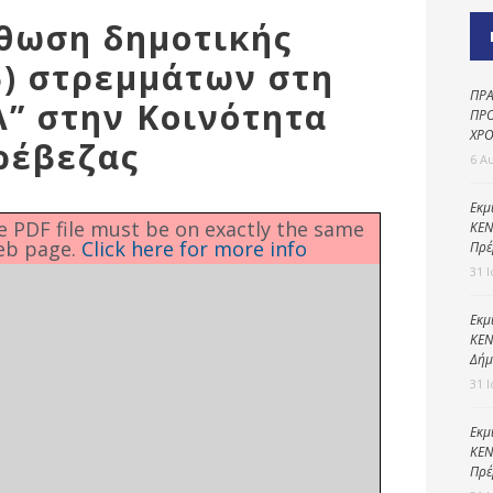
Καθαριότητα και
σθωση δημοτικής
περιβάλλον
5) στρεμμάτων στη
Δημοτική
αστυνομία
ΠΡΑ
” στην Κοινότητα
ΠΡΟ
Γραφείο εσόδων
ΧΡΟ
ρέβεζας
6 Α
Παιδικοί σταθμοί
Πολιτική
Εκμ
he PDF file must be on exactly the same
ΚΕΝ
προστασία
eb page.
Click here for more info
Πρέ
31 
Εκμ
ΚΕΝ
Δήμ
31 
Εκμ
ΚΕΝ
Πρέ