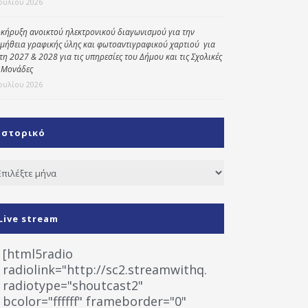
Ιουλίου 2026
κήρυξη ανοικτού ηλεκτρονικού διαγωνισμού για την
μήθεια γραφικής ύλης και φωτοαντιγραφικού χαρτιού για
έτη 2027 & 2028 για τις υπηρεσίες του Δήμου και τις Σχολικές
 Μονάδες
Ιουλίου 2026
Ιστορικό
τορικό
Live stream
[html5radio
radiolink="http://sc2.streamwithq.com:8028/stream
radiotype="shoutcast2"
bcolor="ffffff" frameborder="0"