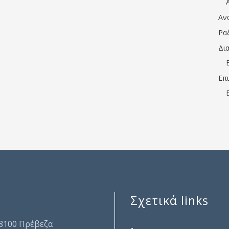
Αν
Ρα
Δι
Επ
Σχετικά links
.
48100 Πρέβεζα