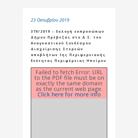
23 Οκτωβρίου 2019
378/2019 – Εκλογή εκπροσώπων
Δήμου Πρέβεζας στο Δ.Σ. του
Αναγκαστικού Συνδέσμου
Διαχείρισης Στερεών
αποβλήτων 1ης Περιφερειακής
Ενότητας Περιφέρειας Ηπείρου
Failed to fetch Error: URL
to the PDF file must be on
exactly the same domain
as the current web page.
Click here for more info