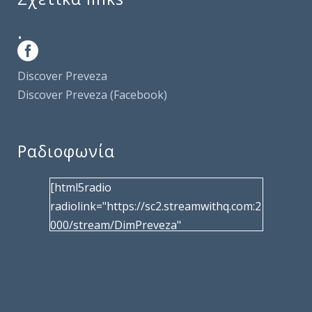
.
Discover Preveza
Discover Preveza (Facebook)
Ραδιοφωνία
[html5radio
radiolink="https://sc2.streamwithq.com:2
000/stream/DimPreveza"
radiotype="shoutcast2" bcolor="40566d"
frameborder="0" image="/wp-
content/uploads/2017/02/logo__radiofo
nias.jpg" title="Δημοτική Ραδιοφωνία