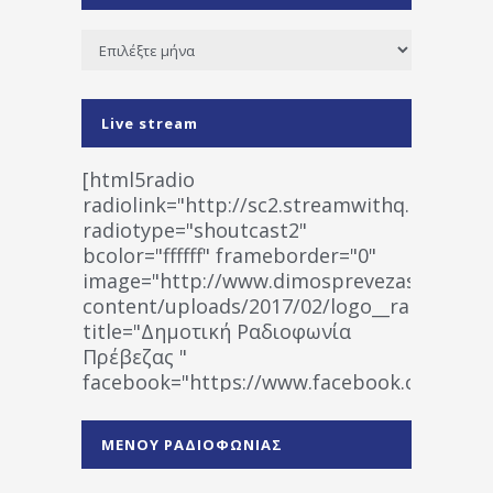
Ιστορικό
Live stream
[html5radio
radiolink="http://sc2.streamwithq.com:802
radiotype="shoutcast2"
bcolor="ffffff" frameborder="0"
image="http://www.dimosprevezas.gr/wp-
content/uploads/2017/02/logo__radiofonias
title="Δημοτική Ραδιοφωνία
Πρέβεζας "
facebook="https://www.facebook.co
%CE%A1%CE%B1%CE%B4%CE%B9%CE%BF%
%CE%A0%CF%81%CE%AD%CE%B2%CE%B5%
ΜΕΝΟΥ ΡΑΔΙΟΦΩΝΙΑΣ
1531194763766854/" artist="" ]