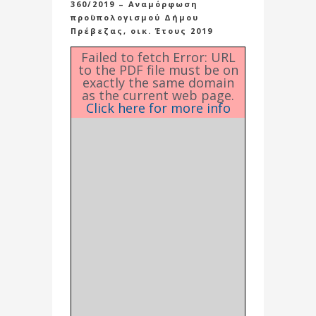
360/2019 – Αναμόρφωση
προϋπολογισμού Δήμου
Πρέβεζας, οικ. Έτους 2019
Failed to fetch Error: URL
to the PDF file must be on
exactly the same domain
as the current web page.
Click here for more info