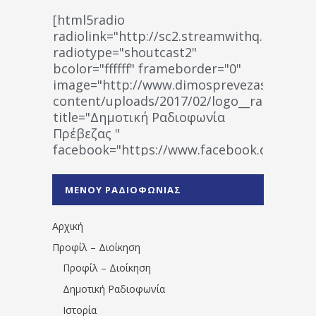
[html5radio
radiolink="http://sc2.streamwithq.com:802
radiotype="shoutcast2"
bcolor="ffffff" frameborder="0"
image="http://www.dimosprevezas.gr/wp-
content/uploads/2017/02/logo__radiofonias
title="Δημοτική Ραδιοφωνία
Πρέβεζας "
facebook="https://www.facebook.co
%CE%A1%CE%B1%CE%B4%CE%B9%CE%BF%
%CE%A0%CF%81%CE%AD%CE%B2%CE%B5%
ΜΕΝΟΥ ΡΑΔΙΟΦΩΝΙΑΣ
1531194763766854/" artist="" ]
Αρχική
Προφίλ – Διοίκηση
Προφίλ – Διοίκηση
Δημοτική Ραδιοφωνία
Ιστορία