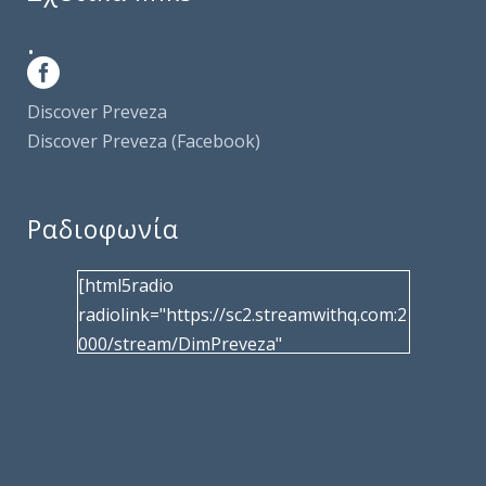
.
Discover Preveza
Discover Preveza (Facebook)
Ραδιοφωνία
[html5radio
radiolink="https://sc2.streamwithq.com:2
000/stream/DimPreveza"
radiotype="shoutcast2" bcolor="40566d"
frameborder="0" image="/wp-
content/uploads/2017/02/logo__radiofo
nias.jpg" title="Δημοτική Ραδιοφωνία