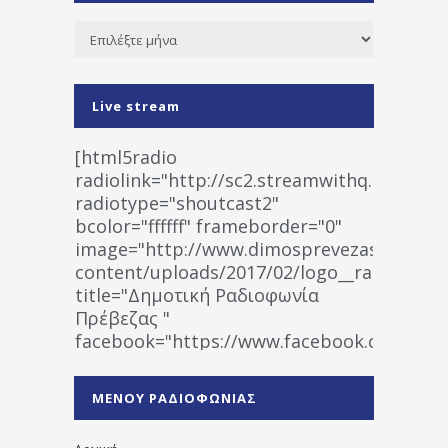
Ιστορικό
Live stream
[html5radio
radiolink="http://sc2.streamwithq.com:802
radiotype="shoutcast2"
bcolor="ffffff" frameborder="0"
image="http://www.dimosprevezas.gr/wp-
content/uploads/2017/02/logo__radiofonias
title="Δημοτική Ραδιοφωνία
Πρέβεζας "
facebook="https://www.facebook.co
%CE%A1%CE%B1%CE%B4%CE%B9%CE%BF%
%CE%A0%CF%81%CE%AD%CE%B2%CE%B5%
ΜΕΝΟΥ ΡΑΔΙΟΦΩΝΙΑΣ
1531194763766854/" artist="" ]