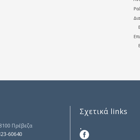
Ρα
Δι
Επ
Σχετικά links
.
48100 Πρέβεζα
823-60640