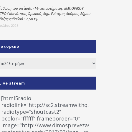
ίσθωση του υπ΄ αριθ. -14- καταστήματος, ΕΜΠΟΡΙΚΟΥ
ΤΡΟΥ Κοινότητας Ωρωπού, Δημ. Ενότητας Λούρου, Δήμου
βεζας εμβαδού 17,50 τ.μ.
Ιουλίου 2026
Ιστορικό
τορικό
Live stream
[html5radio
radiolink="http://sc2.streamwithq.com:8028/stream
radiotype="shoutcast2"
bcolor="ffffff" frameborder="0"
image="http://www.dimosprevezas.gr/wp-
content/uploads/2017/02/logo__radiofonias.jpg"