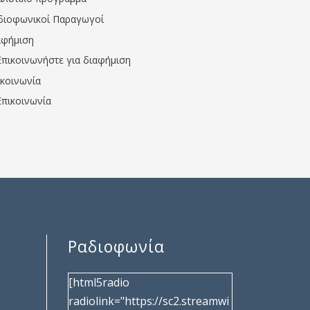
διοφωνικοί Παραγωγοί
αφήμιση
Επικοινωνήστε για διαφήμιση
ικοινωνία
Επικοινωνία
Ραδιοφωνία
[html5radio
radiolink="https://sc2.streamwi