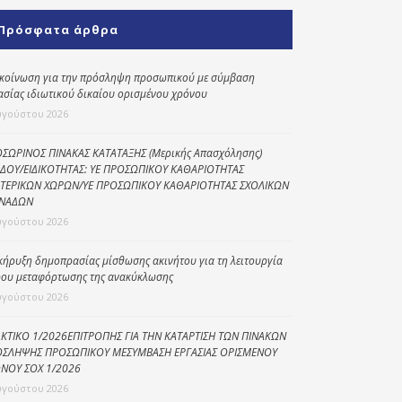
Κοινωνικό
Πρόσφατα άρθρα
παντοπωλείο
Kοινωνικό
κοίνωση για την πρόσληψη προσωπικού με σύμβαση
φαρμακείο
ασίας ιδιωτικού δικαίου ορισμένου χρόνου
υγούστου 2026
Πρόγραμμα
“Βοήθεια στο σπίτι”
ΣΩΡΙΝΟΣ ΠΙΝΑΚΑΣ ΚΑΤΑΤΑΞΗΣ (Μερικής Απασχόλησης)
ΔΟΥ/ΕΙΔΙΚΟΤΗΤΑΣ: ΥΕ ΠΡΟΣΩΠΙΚΟΥ ΚΑΘΑΡΙΟΤΗΤΑΣ
Κέντρο Ημερήσιας
ΤΕΡΙΚΩΝ ΧΩΡΩΝ/ΥΕ ΠΡΟΣΩΠΙΚΟΥ ΚΑΘΑΡΙΟΤΗΤΑΣ ΣΧΟΛΙΚΩΝ
Φροντίδας
ΝΑΔΩΝ
Ηλικιωμένων
υγούστου 2026
(Κ.Η.Φ.Η.) Πρέβεζας
κήρυξη δημοπρασίας μίσθωσης ακινήτου για τη λειτουργία
ου μεταφόρτωσης της ανακύκλωσης
υγούστου 2026
ΚΤΙΚΟ 1/2026ΕΠΙΤΡΟΠΗΣ ΓΙΑ ΤΗΝ ΚΑΤΑΡΤΙΣΗ ΤΩΝ ΠΙΝΑΚΩΝ
ΣΛΗΨΗΣ ΠΡΟΣΩΠΙΚΟΥ ΜΕΣΥΜΒΑΣΗ ΕΡΓΑΣΙΑΣ ΟΡΙΣΜΕΝΟΥ
ΝΟΥ ΣΟΧ 1/2026
υγούστου 2026