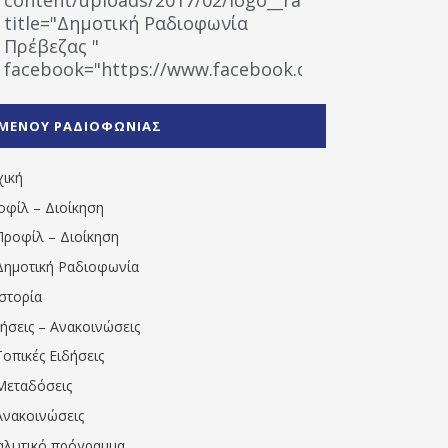
title="Δημοτική Ραδιοφωνία
Πρέβεζας "
facebook="https://www.facebook.com/%CE%9
%CE%A1%CE%B1%CE%B4%CE%B9%CE%BF%CF%86
%CE%A0%CF%81%CE%AD%CE%B2%CE%B5%CE%B6%
ΜΕΝΟΥ ΡΑΔΙΟΦΩΝΙΑΣ
1531194763766854/" artist="" ]
χική
οφίλ – Διοίκηση
Προφίλ – Διοίκηση
Δημοτική Ραδιοφωνία
Ιστορία
δήσεις – Ανακοινώσεις
Τοπικές Ειδήσεις
Μεταδόσεις
Ανακοινώσεις
αλυτικό πρόγραμμα