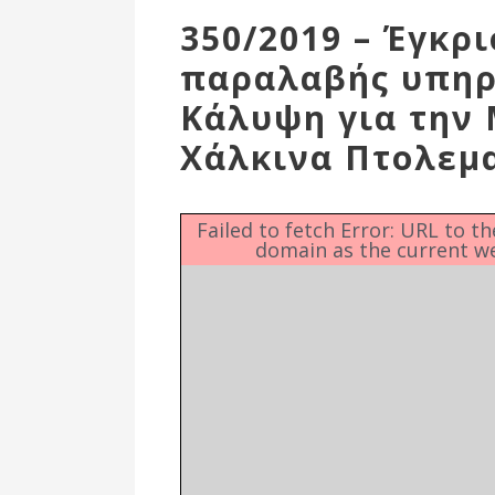
Επιτροπή
350/2019 – Έγκρ
Δημοτικές
παραλαβής υπηρ
Ενότητες
Κάλυψη για την
Χάλκινα Πτολεμα
Failed to fetch Error: URL to t
domain as the current w
Αθλητικές
Υποδομές
Αθλητικές
Εκδηλώσεις