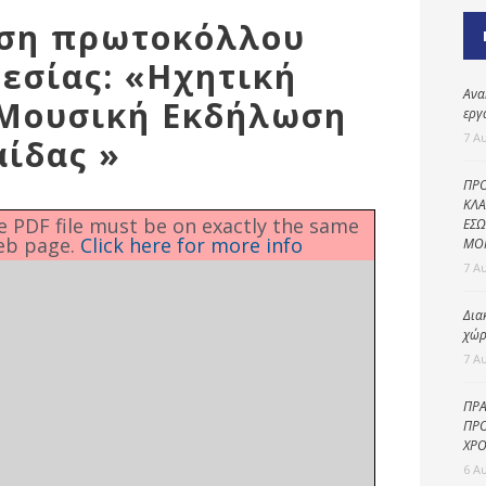
Καθαριότητα και
ιση πρωτοκόλλου
περιβάλλον
εσίας: «Ηχητική
Δημοτική
αστυνομία
Ανα
 Μουσική Εκδήλωση
εργ
Γραφείο εσόδων
7 Α
ίδας »
Παιδικοί σταθμοί
ΠΡΟ
Πολιτική
ΚΛΑ
he PDF file must be on exactly the same
ΕΣΩ
προστασία
eb page.
Click here for more info
ΜΟ
7 Α
Δια
χώρ
7 Α
ΠΡΑ
ΠΡΟ
ΧΡΟ
6 Α