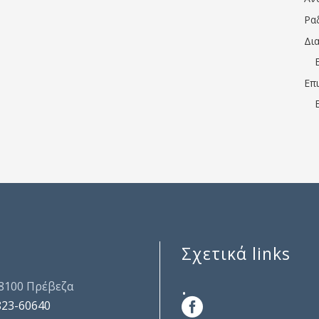
Ρα
Δι
Επ
Σχετικά links
.
48100 Πρέβεζα
823-60640