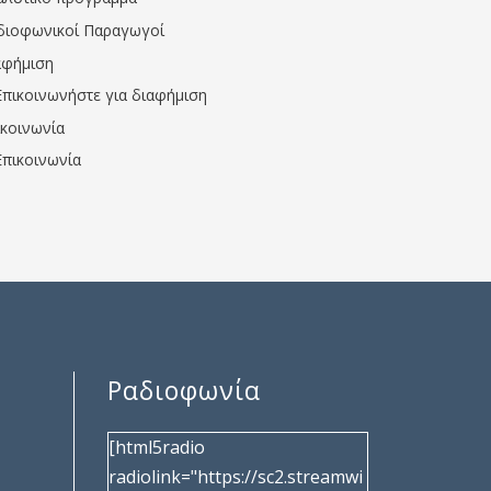
διοφωνικοί Παραγωγοί
αφήμιση
Επικοινωνήστε για διαφήμιση
ικοινωνία
Επικοινωνία
Ραδιοφωνία
[html5radio
radiolink="https://sc2.streamwi