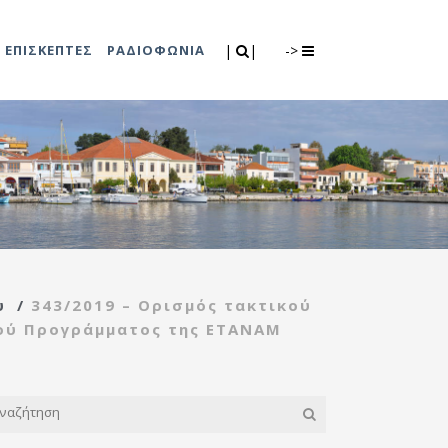
Search
|
|
ΕΠΙΣΚΕΠΤΕΣ
ΡΑΔΙΟΦΩΝΙΑ
|
|
->
0
λιτισμού
Τμήμα Πρόνοιας
7
ικές εκδηλώσεις
Κέντρο
συμβουλευτικής
υποστήριξης
υ
/
343/2019 – Ορισμός τακτικού
γυναικών
κού Προγράμματος της ΕΤΑΝΑΜ
Κέντρο ανοιχτής
προστασίας
ηλικιωμένων
(Κ.Α.Π.Η.)
Κέντρο κοινότητας