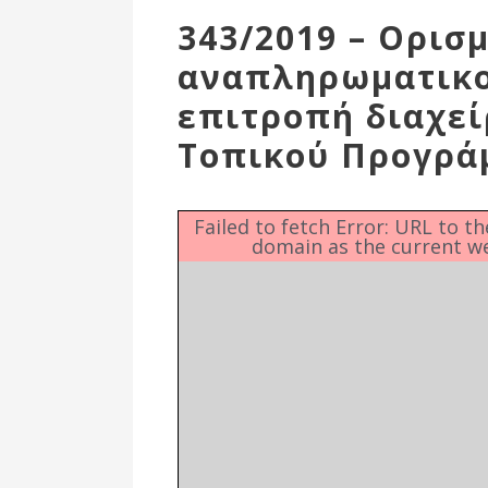
Επιτροπή
343/2019 – Ορισμ
Δημοτικές
αναπληρωματικο
Ενότητες
επιτροπή διαχεί
Τοπικού Προγρά
Failed to fetch Error: URL to t
domain as the current w
Αθλητικές
Υποδομές
Αθλητικές
Εκδηλώσεις