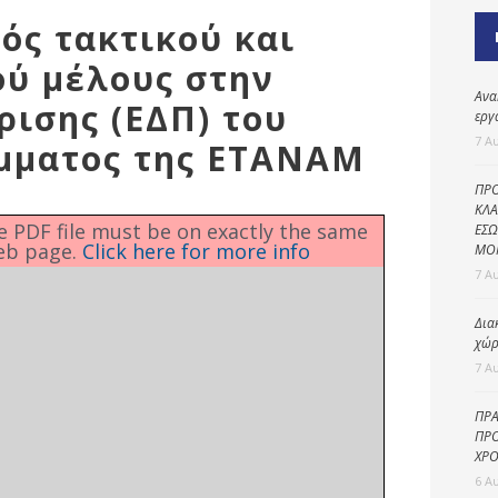
Καθαριότητα και
ός τακτικού και
περιβάλλον
ύ μέλους στην
Δημοτική
αστυνομία
Ανα
ρισης (ΕΔΠ) του
εργ
Γραφείο εσόδων
7 Α
μματος της ΕΤΑΝΑΜ
Παιδικοί σταθμοί
ΠΡΟ
Πολιτική
ΚΛΑ
he PDF file must be on exactly the same
ΕΣΩ
προστασία
eb page.
Click here for more info
ΜΟ
7 Α
Δια
χώρ
7 Α
ΠΡΑ
ΠΡΟ
ΧΡΟ
6 Α