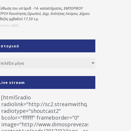
ίσθωση του υπ΄ αριθ. -14- καταστήματος, ΕΜΠΟΡΙΚΟΥ
ΤΡΟΥ Κοινότητας Ωρωπού, Δημ. Ενότητας Λούρου, Δήμου
βεζας εμβαδού 17,50 τ.μ.
Ιουλίου 2026
Ιστορικό
τορικό
Live stream
[html5radio
radiolink="http://sc2.streamwithq.com:8028/stream
radiotype="shoutcast2"
bcolor="ffffff" frameborder="0"
image="http://www.dimosprevezas.gr/wp-
content/uploads/2017/02/logo__radiofonias.jpg"