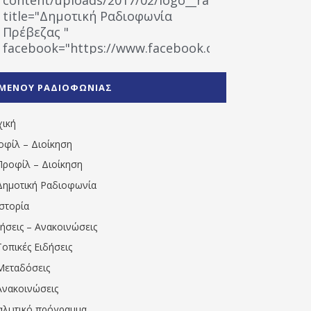
title="Δημοτική Ραδιοφωνία
Πρέβεζας "
facebook="https://www.facebook.com/%CE%9
%CE%A1%CE%B1%CE%B4%CE%B9%CE%BF%CF%86
%CE%A0%CF%81%CE%AD%CE%B2%CE%B5%CE%B6%
ΜΕΝΟΥ ΡΑΔΙΟΦΩΝΙΑΣ
1531194763766854/" artist="" ]
χική
οφίλ – Διοίκηση
Προφίλ – Διοίκηση
Δημοτική Ραδιοφωνία
Ιστορία
δήσεις – Ανακοινώσεις
Τοπικές Ειδήσεις
Μεταδόσεις
Ανακοινώσεις
αλυτικό πρόγραμμα