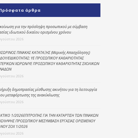
Κοινωνικό
Πρόσφατα άρθρα
παντοπωλείο
Kοινωνικό
κοίνωση για την πρόσληψη προσωπικού με σύμβαση
φαρμακείο
ασίας ιδιωτικού δικαίου ορισμένου χρόνου
υγούστου 2026
Πρόγραμμα
“Βοήθεια στο σπίτι”
ΣΩΡΙΝΟΣ ΠΙΝΑΚΑΣ ΚΑΤΑΤΑΞΗΣ (Μερικής Απασχόλησης)
ΔΟΥ/ΕΙΔΙΚΟΤΗΤΑΣ: ΥΕ ΠΡΟΣΩΠΙΚΟΥ ΚΑΘΑΡΙΟΤΗΤΑΣ
Κέντρο Ημερήσιας
ΤΕΡΙΚΩΝ ΧΩΡΩΝ/ΥΕ ΠΡΟΣΩΠΙΚΟΥ ΚΑΘΑΡΙΟΤΗΤΑΣ ΣΧΟΛΙΚΩΝ
Φροντίδας
ΝΑΔΩΝ
Ηλικιωμένων
υγούστου 2026
(Κ.Η.Φ.Η.) Πρέβεζας
κήρυξη δημοπρασίας μίσθωσης ακινήτου για τη λειτουργία
ου μεταφόρτωσης της ανακύκλωσης
υγούστου 2026
ΚΤΙΚΟ 1/2026ΕΠΙΤΡΟΠΗΣ ΓΙΑ ΤΗΝ ΚΑΤΑΡΤΙΣΗ ΤΩΝ ΠΙΝΑΚΩΝ
ΣΛΗΨΗΣ ΠΡΟΣΩΠΙΚΟΥ ΜΕΣΥΜΒΑΣΗ ΕΡΓΑΣΙΑΣ ΟΡΙΣΜΕΝΟΥ
ΝΟΥ ΣΟΧ 1/2026
υγούστου 2026