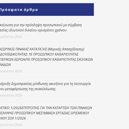
Κοινωνικό
Πρόσφατα άρθρα
παντοπωλείο
Kοινωνικό
κοίνωση για την πρόσληψη προσωπικού με σύμβαση
φαρμακείο
ασίας ιδιωτικού δικαίου ορισμένου χρόνου
υγούστου 2026
Πρόγραμμα
“Βοήθεια στο σπίτι”
ΣΩΡΙΝΟΣ ΠΙΝΑΚΑΣ ΚΑΤΑΤΑΞΗΣ (Μερικής Απασχόλησης)
ΔΟΥ/ΕΙΔΙΚΟΤΗΤΑΣ: ΥΕ ΠΡΟΣΩΠΙΚΟΥ ΚΑΘΑΡΙΟΤΗΤΑΣ
Κέντρο Ημερήσιας
ΤΕΡΙΚΩΝ ΧΩΡΩΝ/ΥΕ ΠΡΟΣΩΠΙΚΟΥ ΚΑΘΑΡΙΟΤΗΤΑΣ ΣΧΟΛΙΚΩΝ
Φροντίδας
ΝΑΔΩΝ
Ηλικιωμένων
υγούστου 2026
(Κ.Η.Φ.Η.) Πρέβεζας
κήρυξη δημοπρασίας μίσθωσης ακινήτου για τη λειτουργία
ου μεταφόρτωσης της ανακύκλωσης
υγούστου 2026
ΚΤΙΚΟ 1/2026ΕΠΙΤΡΟΠΗΣ ΓΙΑ ΤΗΝ ΚΑΤΑΡΤΙΣΗ ΤΩΝ ΠΙΝΑΚΩΝ
ΣΛΗΨΗΣ ΠΡΟΣΩΠΙΚΟΥ ΜΕΣΥΜΒΑΣΗ ΕΡΓΑΣΙΑΣ ΟΡΙΣΜΕΝΟΥ
ΝΟΥ ΣΟΧ 1/2026
υγούστου 2026