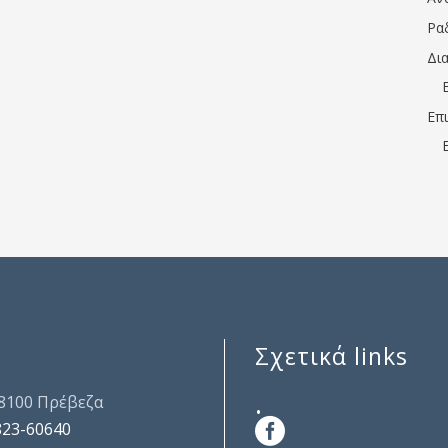
Ρα
Δι
Επ
Σχετικά links
.
48100 Πρέβεζα
823-60640