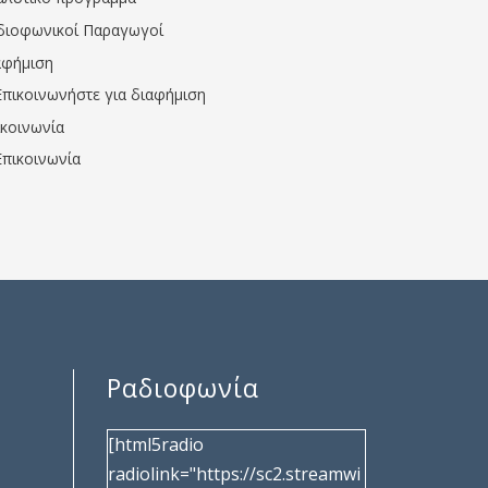
διοφωνικοί Παραγωγοί
αφήμιση
Επικοινωνήστε για διαφήμιση
ικοινωνία
Επικοινωνία
Ραδιοφωνία
[html5radio
radiolink="https://sc2.streamwi