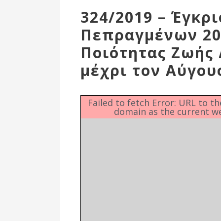
Επιτροπή
324/2019 – Έγκρ
Δημοτικές
Πεπραγμένων 20
Ενότητες
Ποιότητας Ζωής 
μέχρι τον Αύγου
Failed to fetch Error: URL to t
domain as the current w
Αθλητικές
Υποδομές
Αθλητικές
Εκδηλώσεις