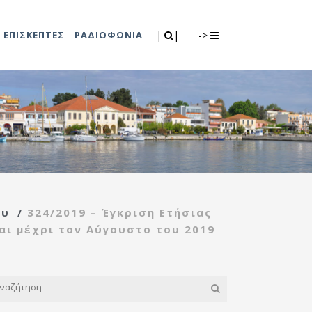
Search
|
|
ΕΠΙΣΚΕΠΤΕΣ
ΡΑΔΙΟΦΩΝΙΑ
|
|
->
0
λιτισμού
Τμήμα Πρόνοιας
7
ικές εκδηλώσεις
Κέντρο
συμβουλευτικής
υποστήριξης
ου
/
324/2019 – Έγκριση Ετήσιας
γυναικών
ι μέχρι τον Αύγουστο του 2019
Κέντρο ανοιχτής
προστασίας
ηλικιωμένων
(Κ.Α.Π.Η.)
Κέντρο κοινότητας