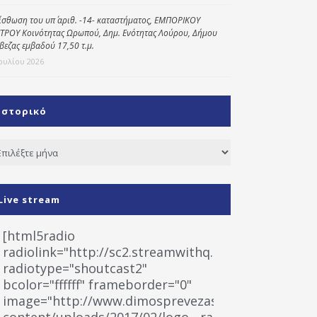
ίσθωση του υπ΄ αριθ. -14- καταστήματος, ΕΜΠΟΡΙΚΟΥ
ΤΡΟΥ Κοινότητας Ωρωπού, Δημ. Ενότητας Λούρου, Δήμου
βεζας εμβαδού 17,50 τ.μ.
Ιουλίου 2026
Ιστορικό
τορικό
Live stream
[html5radio
radiolink="http://sc2.streamwithq.com:8028/stream
radiotype="shoutcast2"
bcolor="ffffff" frameborder="0"
image="http://www.dimosprevezas.gr/wp-
content/uploads/2017/02/logo__radiofonias.jpg"