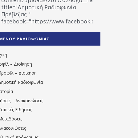
title="Δημοτική Ραδιοφωνία
Πρέβεζας "
facebook="https://www.facebook.com/%CE%9
%CE%A1%CE%B1%CE%B4%CE%B9%CE%BF%CF%86
%CE%A0%CF%81%CE%AD%CE%B2%CE%B5%CE%B6%
ΜΕΝΟΥ ΡΑΔΙΟΦΩΝΙΑΣ
1531194763766854/" artist="" ]
χική
οφίλ – Διοίκηση
Προφίλ – Διοίκηση
Δημοτική Ραδιοφωνία
Ιστορία
δήσεις – Ανακοινώσεις
Τοπικές Ειδήσεις
Μεταδόσεις
Ανακοινώσεις
αλυτικό πρόγραμμα