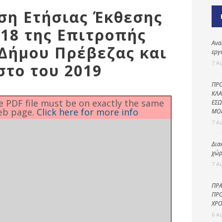
Καθαριότητα και
ιση Ετήσιας Έκθεσης
περιβάλλον
18 της Επιτροπής
Δημοτική
αστυνομία
Ανα
Δήμου Πρέβεζας και
εργ
Γραφείο εσόδων
7 Α
στο του 2019
Παιδικοί σταθμοί
ΠΡΟ
Πολιτική
ΚΛΑ
he PDF file must be on exactly the same
ΕΣΩ
προστασία
eb page.
Click here for more info
ΜΟ
7 Α
Δια
χώρ
7 Α
ΠΡΑ
ΠΡΟ
ΧΡΟ
6 Α