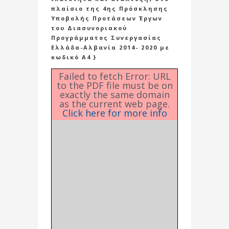
πλαίσιο της 4ης Πρόσκλησης
Υποβολής Προτάσεων Έργων
του Διασυνοριακού
Προγράμματος Συνεργασίας
Ελλάδα-Αλβανία 2014- 2020 με
κωδικό Α4 }
Failed to fetch Error: URL
to the PDF file must be on
exactly the same domain
as the current web page.
Click here for more info