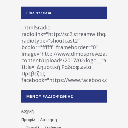
Live stream
[html5radio
radiolink="http://sc2.streamwithq.com:802
radiotype="shoutcast2"
bcolor="ffffff" frameborder="0"
image="http://www.dimosprevezas.gr/wp-
content/uploads/2017/02/logo__radiofonias
title="Δημοτική Ραδιοφωνία
Πρέβεζας "
facebook="https://www.facebook.co
%CE%A1%CE%B1%CE%B4%CE%B9%CE%BF%
%CE%A0%CF%81%CE%AD%CE%B2%CE%B5%
ΜΕΝΟΥ ΡΑΔΙΟΦΩΝΙΑΣ
1531194763766854/" artist="" ]
Αρχική
Προφίλ – Διοίκηση
Προφίλ – Διοίκηση