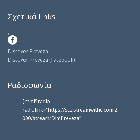
Σχετικά links
.
Discover Preveza
Discover Preveza (Facebook)
Ραδιοφωνία
[html5radio
radiolink="https://sc2.streamwithq.com:2
000/stream/DimPreveza"
radiotype="shoutcast2" bcolor="40566d"
frameborder="0" image="/wp-