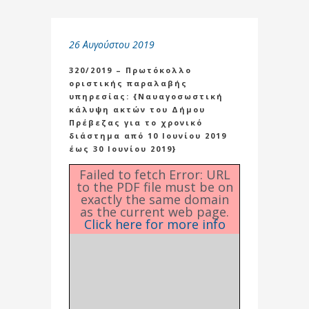
26 Αυγούστου 2019
320/2019 – Πρωτόκολλο
οριστικής παραλαβής
υπηρεσίας: {Ναυαγοσωστική
κάλυψη ακτών του Δήμου
Πρέβεζας για το χρονικό
διάστημα από 10 Ιουνίου 2019
έως 30 Ιουνίου 2019}
Failed to fetch Error: URL
to the PDF file must be on
exactly the same domain
as the current web page.
Click here for more info