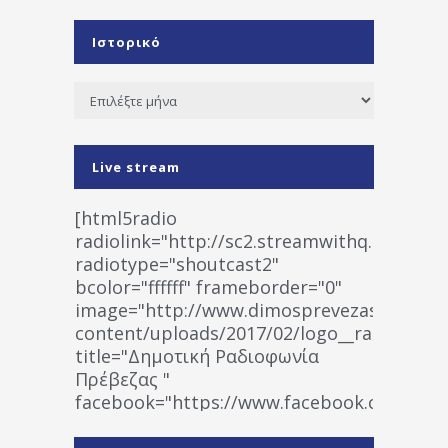
Ιστορικό
Ιστορικό
Live stream
[html5radio
radiolink="http://sc2.streamwithq.com:802
radiotype="shoutcast2"
bcolor="ffffff" frameborder="0"
image="http://www.dimosprevezas.gr/wp-
content/uploads/2017/02/logo__radiofonias
title="Δημοτική Ραδιοφωνία
Πρέβεζας "
facebook="https://www.facebook.co
%CE%A1%CE%B1%CE%B4%CE%B9%CE%BF%
%CE%A0%CF%81%CE%AD%CE%B2%CE%B5%