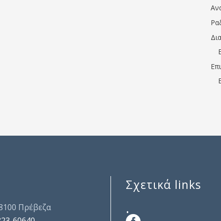
Αν
Ρα
Δι
Επ
Σχετικά links
.
48100 Πρέβεζα
823-60640