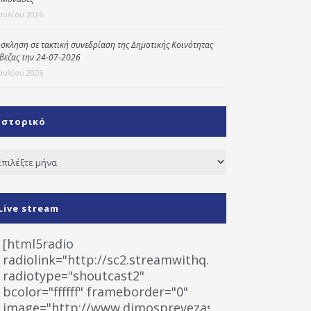
Ιουλίου 2026
σκληση σε τακτική συνεδρίαση της Δημοτικής Κοινότητας
βεζας την 24-07-2026
Ιουλίου 2026
Ιστορικό
τορικό
Live stream
[html5radio
radiolink="http://sc2.streamwithq.com:8028/stream
radiotype="shoutcast2"
bcolor="ffffff" frameborder="0"
image="http://www.dimosprevezas.gr/wp-