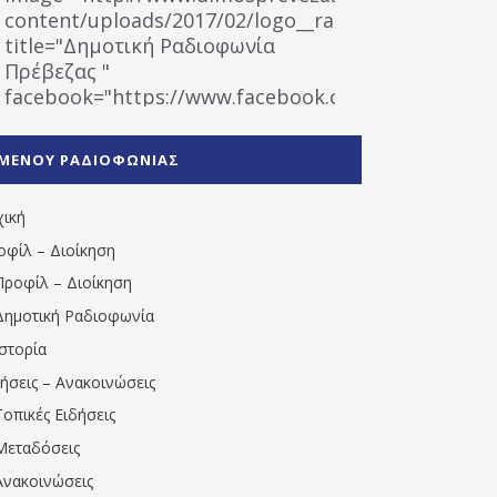
content/uploads/2017/02/logo__radiofonias.jpg"
title="Δημοτική Ραδιοφωνία
Πρέβεζας "
facebook="https://www.facebook.com/%CE%9
%CE%A1%CE%B1%CE%B4%CE%B9%CE%BF%CF%86
%CE%A0%CF%81%CE%AD%CE%B2%CE%B5%CE%B6%
ΜΕΝΟΥ ΡΑΔΙΟΦΩΝΙΑΣ
1531194763766854/" artist="" ]
χική
οφίλ – Διοίκηση
Προφίλ – Διοίκηση
Δημοτική Ραδιοφωνία
Ιστορία
δήσεις – Ανακοινώσεις
Τοπικές Ειδήσεις
Μεταδόσεις
Ανακοινώσεις