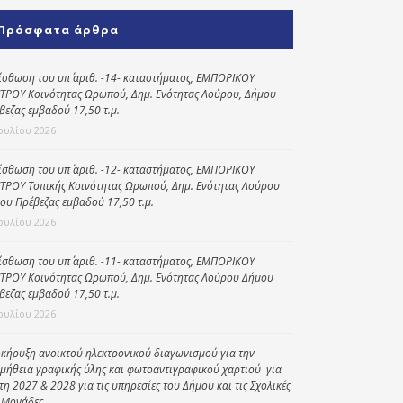
Κοινωνικό
Πρόσφατα άρθρα
παντοπωλείο
Kοινωνικό
ίσθωση του υπ΄ αριθ. -14- καταστήματος, ΕΜΠΟΡΙΚΟΥ
φαρμακείο
ΤΡΟΥ Κοινότητας Ωρωπού, Δημ. Ενότητας Λούρου, Δήμου
βεζας εμβαδού 17,50 τ.μ.
Πρόγραμμα
Ιουλίου 2026
“Βοήθεια στο σπίτι”
ίσθωση του υπ΄ αριθ. -12- καταστήματος, ΕΜΠΟΡΙΚΟΥ
Κέντρο Ημερήσιας
ΤΡΟΥ Τοπικής Κοινότητας Ωρωπού, Δημ. Ενότητας Λούρου
Φροντίδας
ου Πρέβεζας εμβαδού 17,50 τ.μ.
Ηλικιωμένων
Ιουλίου 2026
(Κ.Η.Φ.Η.) Πρέβεζας
ίσθωση του υπ΄ αριθ. -11- καταστήματος, ΕΜΠΟΡΙΚΟΥ
ΤΡΟΥ Κοινότητας Ωρωπού, Δημ. Ενότητας Λούρου Δήμου
βεζας εμβαδού 17,50 τ.μ.
Ιουλίου 2026
κήρυξη ανοικτού ηλεκτρονικού διαγωνισμού για την
μήθεια γραφικής ύλης και φωτοαντιγραφικού χαρτιού για
έτη 2027 & 2028 για τις υπηρεσίες του Δήμου και τις Σχολικές
 Μονάδες