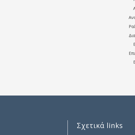
Αν
Ρα
Δι
Επ
Σχετικά links