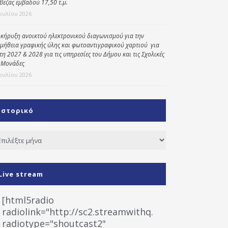
βεζας εμβαδού 17,50 τ.μ.
Ιουλίου 2026
κήρυξη ανοικτού ηλεκτρονικού διαγωνισμού για την
μήθεια γραφικής ύλης και φωτοαντιγραφικού χαρτιού για
έτη 2027 & 2028 για τις υπηρεσίες του Δήμου και τις Σχολικές
 Μονάδες
Ιουλίου 2026
Ιστορικό
τορικό
Live stream
[html5radio
radiolink="http://sc2.streamwithq.com:8028/stream
radiotype="shoutcast2"