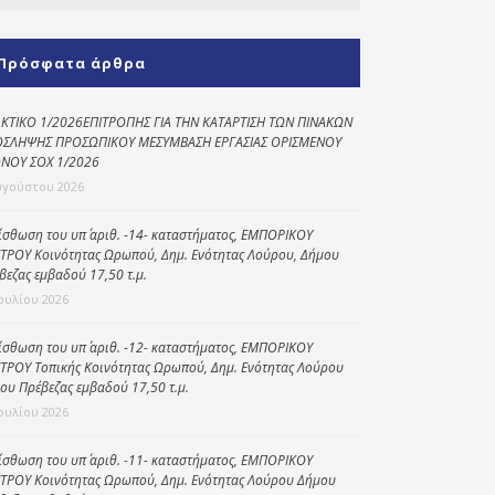
Κοινωνικό
παντοπωλείο
Πρόσφατα άρθρα
Kοινωνικό
φαρμακείο
ΚΤΙΚΟ 1/2026ΕΠΙΤΡΟΠΗΣ ΓΙΑ ΤΗΝ ΚΑΤΑΡΤΙΣΗ ΤΩΝ ΠΙΝΑΚΩΝ
ΣΛΗΨΗΣ ΠΡΟΣΩΠΙΚΟΥ ΜΕΣΥΜΒΑΣΗ ΕΡΓΑΣΙΑΣ ΟΡΙΣΜΕΝΟΥ
Πρόγραμμα
ΝΟΥ ΣΟΧ 1/2026
“Βοήθεια στο σπίτι”
υγούστου 2026
Κέντρο Ημερήσιας
ίσθωση του υπ΄ αριθ. -14- καταστήματος, ΕΜΠΟΡΙΚΟΥ
Φροντίδας
ΤΡΟΥ Κοινότητας Ωρωπού, Δημ. Ενότητας Λούρου, Δήμου
Ηλικιωμένων
βεζας εμβαδού 17,50 τ.μ.
(Κ.Η.Φ.Η.) Πρέβεζας
Ιουλίου 2026
ίσθωση του υπ΄ αριθ. -12- καταστήματος, ΕΜΠΟΡΙΚΟΥ
ΤΡΟΥ Τοπικής Κοινότητας Ωρωπού, Δημ. Ενότητας Λούρου
ου Πρέβεζας εμβαδού 17,50 τ.μ.
Ιουλίου 2026
ίσθωση του υπ΄ αριθ. -11- καταστήματος, ΕΜΠΟΡΙΚΟΥ
ΤΡΟΥ Κοινότητας Ωρωπού, Δημ. Ενότητας Λούρου Δήμου