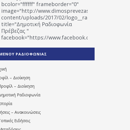
bcolor="ffffff" frameborder="0"
image="http://www.dimosprevezas.gr/wp-
content/uploads/2017/02/logo__radiofonias.jpg"
title="Δημοτική Ραδιοφωνία
Πρέβεζας "
facebook="https://www.facebook.com/%CE%9
%CE%A1%CE%B1%CE%B4%CE%B9%CE%BF%CF%86
%CE%A0%CF%81%CE%AD%CE%B2%CE%B5%CE%B6%
ΜΕΝΟΥ ΡΑΔΙΟΦΩΝΙΑΣ
1531194763766854/" artist="" ]
χική
οφίλ – Διοίκηση
Προφίλ – Διοίκηση
Δημοτική Ραδιοφωνία
Ιστορία
δήσεις – Ανακοινώσεις
Τοπικές Ειδήσεις
Μεταδόσεις