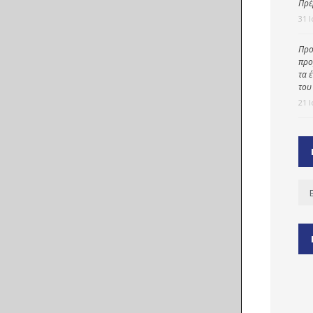
Πρέ
31 
Προ
ύ
προ
ζας
τα 
του
ίου
21 
Ισ