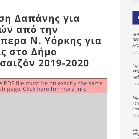
Καθαριότητα και
περιβάλλον
ιση Δαπάνης για
Δημοτική
αστυνομία
ών από την
ΠΡΑ
Γραφείο εσόδων
περα Ν. Υόρκης για
ΠΡΟ
ΧΡΟ
Παιδικοί σταθμοί
ς στο Δήμο
6 Α
Πολιτική
 σαιζόν 2019-2020
προστασία
Εκμ
ΚΕΝ
Πρέ
he PDF file must be on exactly the same
31 
eb page.
Click here for more info
Εκμ
ΚΕΝ
Δήμ
31 
Εκμ
ΚΕΝ