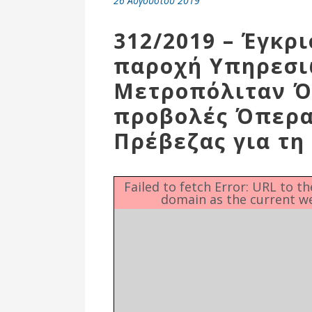
26 Αυγούστου 2019
Επιτροπή
Δημοτικές
312/2019 – Έγκρ
Ενότητες
παροχή Υπηρεσι
Μετροπόλιταν Ό
προβολές Όπερα
Πρέβεζας για τη
Failed to fetch Error: URL to t
domain as the current w
Αθλητικές
Υποδομές
Αθλητικές
Εκδηλώσεις