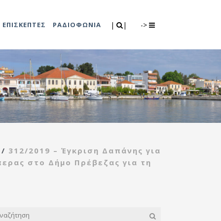
Search
|
|
ΕΠΙΣΚΕΠΤΕΣ
ΡΑΔΙΟΦΩΝΙΑ
|
|
->
0
λιτισμού
Τμήμα Πρόνοιας
7
ικές εκδηλώσεις
Κέντρο
συμβουλευτικής
υποστήριξης
/
312/2019 – Έγκριση Δαπάνης για
γυναικών
ερας στο Δήμο Πρέβεζας για τη
Κέντρο ανοιχτής
προστασίας
ηλικιωμένων
(Κ.Α.Π.Η.)
Κέντρο κοινότητας